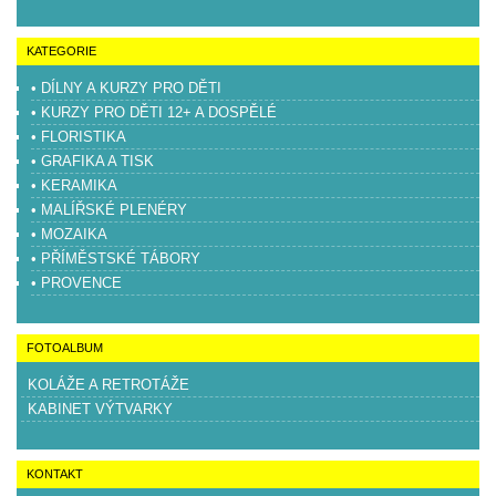
KATEGORIE
• DÍLNY A KURZY PRO DĚTI
• KURZY PRO DĚTI 12+ A DOSPĚLÉ
• FLORISTIKA
• GRAFIKA A TISK
• KERAMIKA
• MALÍŘSKÉ PLENÉRY
• MOZAIKA
• PŘÍMĚSTSKÉ TÁBORY
• PROVENCE
FOTOALBUM
KOLÁŽE A RETROTÁŽE
KABINET VÝTVARKY
KONTAKT