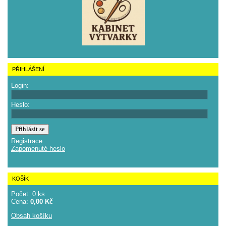
PŘIHLÁŠENÍ
Login:
Heslo:
Registrace
Zapomenuté heslo
KOŠÍK
Počet: 0 ks
Cena:
0,00 Kč
Obsah košíku