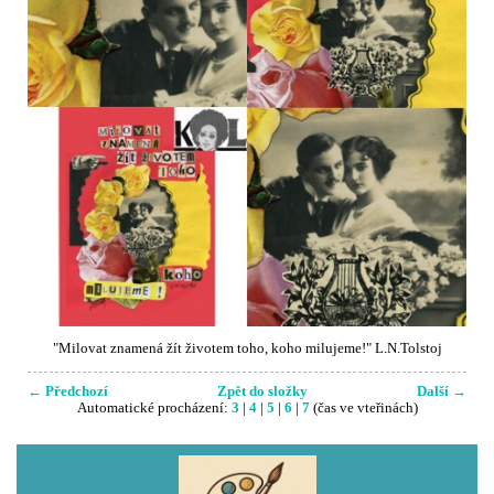
"Milovat znamená žít životem toho, koho milujeme!" L.N.Tolstoj
← Předchozí
Zpět do složky
Další →
Automatické procházení:
3
|
4
|
5
|
6
|
7
(čas ve vteřinách)