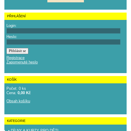
PŘIHLÁŠENÍ
Login:
Heslo:
Registrace
Zapomenuté heslo
KOŠÍK
Počet: 0 ks
Cena:
0,00 Kč
Obsah košíku
KATEGORIE
• DÍLNY A KURZY PRO DĚTI