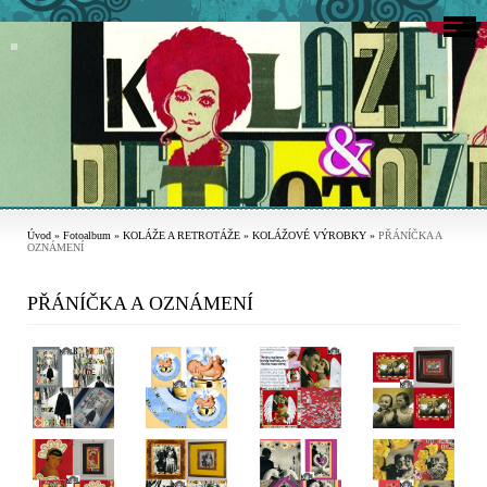
Úvod
»
Fotoalbum
»
KOLÁŽE A RETROTÁŽE
»
KOLÁŽOVÉ VÝROBKY
»
PŘÁNÍČKA A
OZNÁMENÍ
PŘÁNÍČKA A OZNÁMENÍ