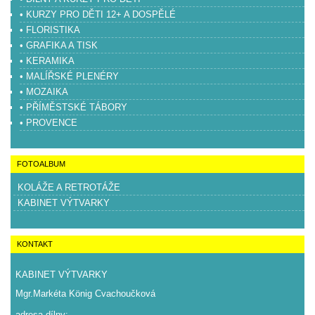
• KURZY PRO DĚTI 12+ A DOSPĚLÉ
• FLORISTIKA
• GRAFIKA A TISK
• KERAMIKA
• MALÍŘSKÉ PLENÉRY
• MOZAIKA
• PŘÍMĚSTSKÉ TÁBORY
• PROVENCE
FOTOALBUM
KOLÁŽE A RETROTÁŽE
KABINET VÝTVARKY
KONTAKT
KABINET VÝTVARKY
Mgr.Markéta König Cvachoučková
adresa dílny: