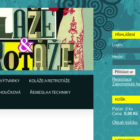
PŘIHLÁŠENÍ
Login:
Heslo:
Registrace
 VÝTVARKY
KOLÁŽE A RETROTÁŽE
Zapomenuté he
CHOUČKOVÁ
ŘEMESLA A TECHNIKY
KOŠÍK
Počet: 0 ks
Cena:
0,00 Kč
Obsah košíku