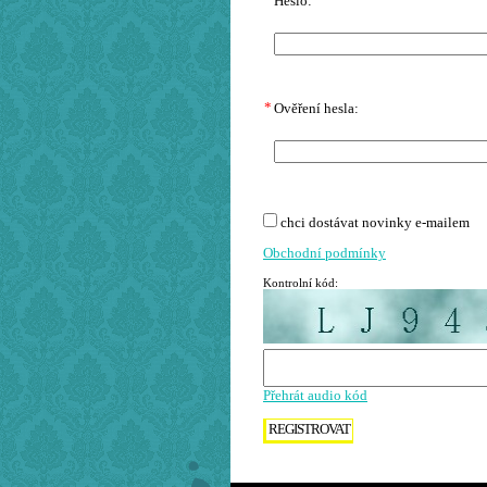
Heslo:
*
Ověření hesla:
chci dostávat novinky e-mailem
Obchodní podmínky
Kontrolní kód:
Přehrát audio kód