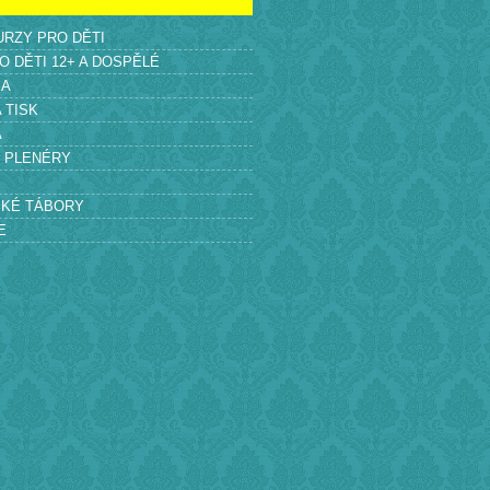
KURZY PRO DĚTI
O DĚTI 12+ A DOSPĚLÉ
KA
A TISK
A
É PLENÉRY
SKÉ TÁBORY
E