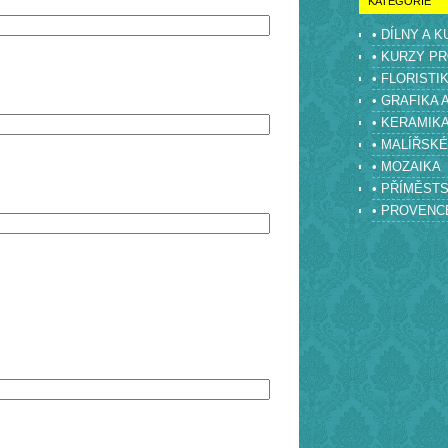
KATEGORIE
• DÍLNY A 
• KURZY PR
• FLORISTI
• GRAFIKA 
• KERAMIK
• MALÍŘSK
• MOZAIKA
• PŘÍMĚST
• PROVENC