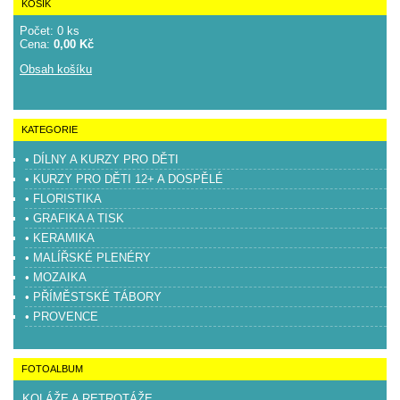
KOŠÍK
Počet: 0 ks
Cena:
0,00 Kč
Obsah košíku
KATEGORIE
• DÍLNY A KURZY PRO DĚTI
• KURZY PRO DĚTI 12+ A DOSPĚLÉ
• FLORISTIKA
• GRAFIKA A TISK
• KERAMIKA
• MALÍŘSKÉ PLENÉRY
• MOZAIKA
• PŘÍMĚSTSKÉ TÁBORY
• PROVENCE
FOTOALBUM
KOLÁŽE A RETROTÁŽE