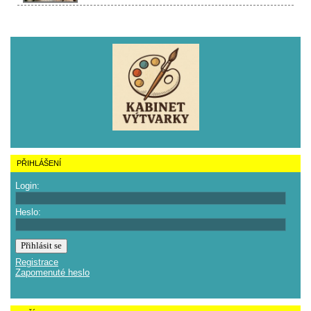
PŘIHLÁŠENÍ
Login:
Heslo:
Registrace
Zapomenuté heslo