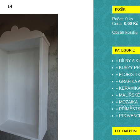
14
KOŠÍK
Počet: 0 ks
Cena:
0,00 Kč
Obsah košíku
KATEGORIE
• DÍLNY A 
• KURZY PR
• FLORISTI
• GRAFIKA 
• KERAMIK
• MALÍŘSK
• MOZAIKA
• PŘÍMĚST
• PROVENC
FOTOALBUM