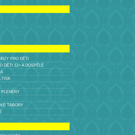
KURZY PRO DĚTI
O DĚTI 12+ A DOSPĚLÉ
KA
A TISK
A
É PLENÉRY
SKÉ TÁBORY
E