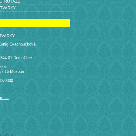
RETROTÁŽE
ÝTVARKY
TVARKY
König Cvachoučková
 344 01 Domažlice
esa:
67 16 Mezouň
12/0300
am.cz