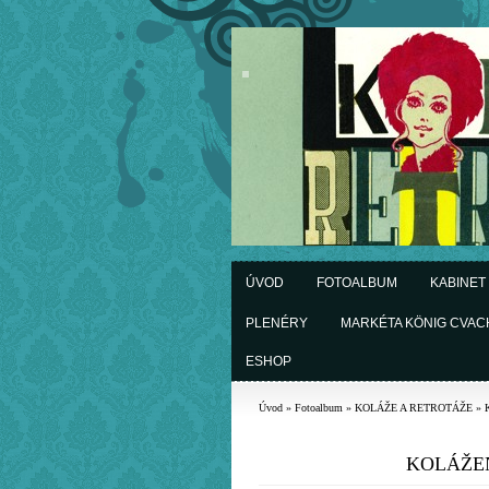
ÚVOD
FOTOALBUM
KABINET
PLENÉRY
MARKÉTA KÖNIG CVA
ESHOP
Úvod
»
Fotoalbum
»
KOLÁŽE A RETROTÁŽE
»
KOLÁŽEN