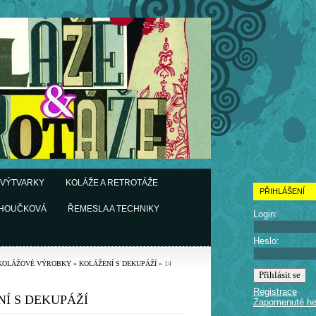
 VÝTVARKY
KOLÁŽE A RETROTÁŽE
PŘIHLÁŠENÍ
CHOUČKOVÁ
ŘEMESLA A TECHNIKY
Login:
Heslo:
KOLÁŽOVÉ VÝROBKY
»
KOLÁŽENÍ S DEKUPÁŽÍ
»
14
Registrace
Í S DEKUPÁŽÍ
Zapomenuté he