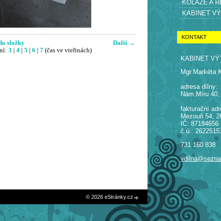
KOLÁŽE A 
KABINET V
KONTAKT
do složky
Další →
ní:
3
|
4
|
5
|
6
|
7
(čas ve vteřinách)
KABINET VÝ
Mgr.Markéta 
adresa dílny:
Nám.Míru 40,
fakturační adr
Mezouň 54, 2
IČ: 87184656
č.ú.: 2622515
731 160 838
vdilna@sezn
© 2026 eStránky.cz