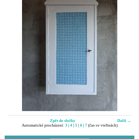
Zpět do složky
Další →
Automatické procházení:
3
|
4
|
5
|
6
|
7
(čas ve vteřinách)