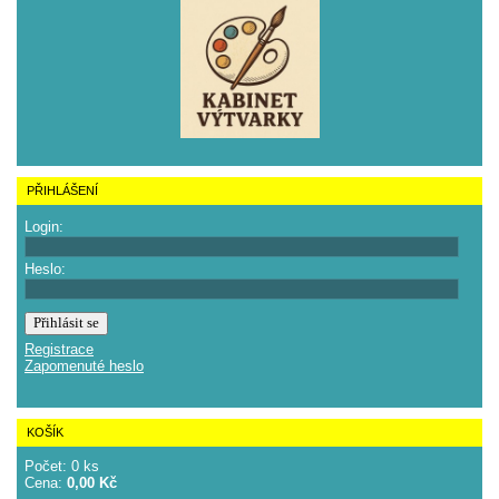
PŘIHLÁŠENÍ
Login:
Heslo:
Registrace
Zapomenuté heslo
KOŠÍK
Počet: 0 ks
Cena:
0,00 Kč