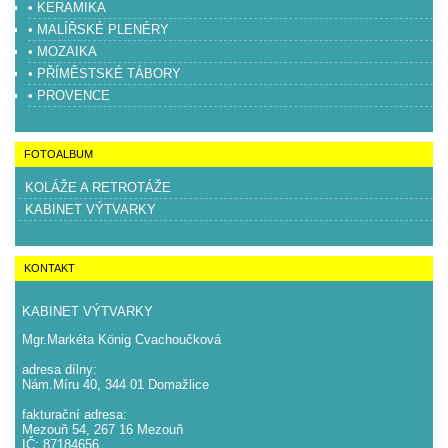
• KERAMIKA
• MALÍŘSKÉ PLENÉRY
• MOZAIKA
• PŘÍMĚSTSKÉ TÁBORY
• PROVENCE
FOTOALBUM
KOLÁŽE A RETROTÁŽE
KABINET VÝTVARKY
KONTAKT
KABINET VÝTVARKY
Mgr.Markéta König Cvachoučková
adresa dílny:
Nám.Míru 40, 344 01 Domažlice
fakturační adresa:
Mezouň 54, 267 16 Mezouň
IČ: 87184656