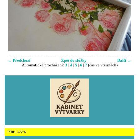
← Předchozí
Zpět do složky
Další →
Automatické procházení:
3
|
4
|
5
|
6
|
7
(čas ve vteřinách)
PŘIHLÁŠENÍ