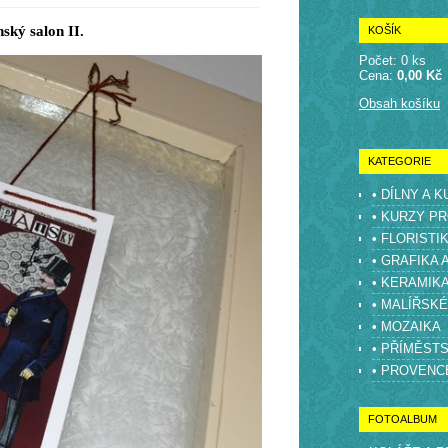
ský salon II.
KOŠÍK
Počet: 0 ks
Cena:
0,00 Kč
Obsah košíku
KATEGORIE
• DÍLNY A 
• KURZY PR
• FLORISTI
• GRAFIKA 
• KERAMIK
• MALÍŘSK
• MOZAIKA
• PŘÍMĚST
• PROVENC
FOTOALBUM