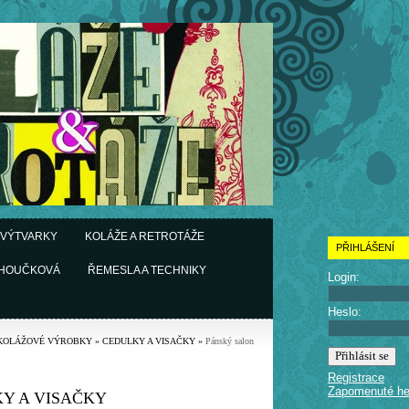
 VÝTVARKY
KOLÁŽE A RETROTÁŽE
PŘIHLÁŠENÍ
CHOUČKOVÁ
ŘEMESLA A TECHNIKY
Login:
Heslo:
KOLÁŽOVÉ VÝROBKY
»
CEDULKY A VISAČKY
»
Pánský salon
Registrace
Zapomenuté he
Y A VISAČKY