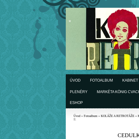
ÚVOD
FOTOALBUM
KABINET
PLENÉRY
MARKÉTA KÖNIG CVA
ESHOP
Úvod
»
Fotoalbum
»
KOLÁŽE A RETROTÁŽE
»
II.
CEDULK