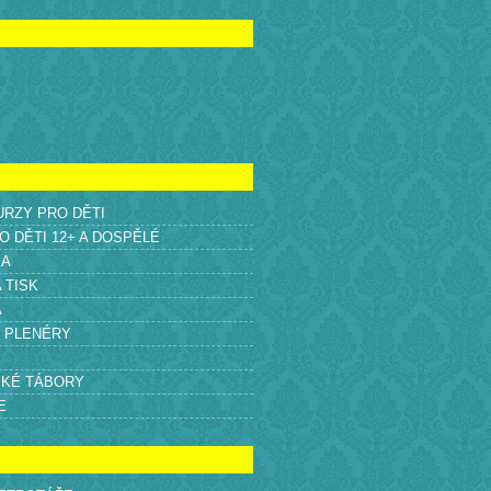
KURZY PRO DĚTI
O DĚTI 12+ A DOSPĚLÉ
KA
A TISK
A
É PLENÉRY
SKÉ TÁBORY
E