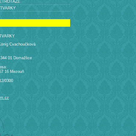
RETROTÁŽE
ÝTVARKY
TVARKY
König Cvachoučková
 344 01 Domažlice
esa:
67 16 Mezouň
12/0300
am.cz