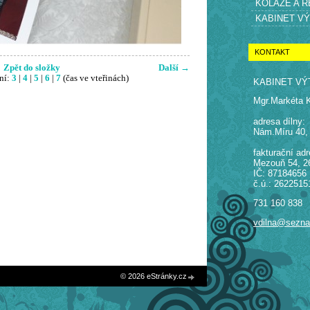
KOLÁŽE A 
KABINET V
KONTAKT
Zpět do složky
Další →
ní:
3
|
4
|
5
|
6
|
7
(čas ve vteřinách)
KABINET VÝ
Mgr.Markéta 
adresa dílny:
Nám.Míru 40,
fakturační adr
Mezouň 54, 2
IČ: 87184656
č.ú.: 2622515
731 160 838
vdilna@sezn
© 2026 eStránky.cz