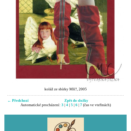
koláž ze sbírky Mlč!, 2005
← Předchozí
Zpět do složky
Automatické procházení:
3
|
4
|
5
|
6
|
7
(čas ve vteřinách)