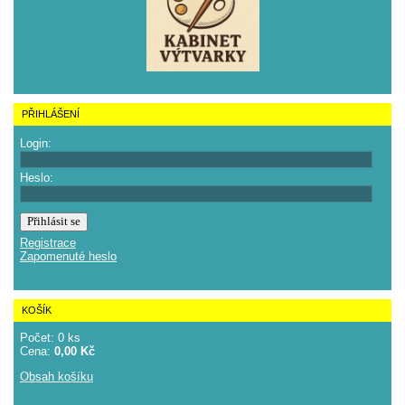
PŘIHLÁŠENÍ
Login:
Heslo:
Registrace
Zapomenuté heslo
KOŠÍK
Počet: 0 ks
Cena:
0,00 Kč
Obsah košíku