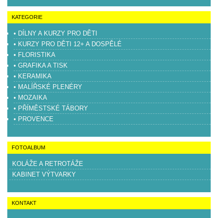
KATEGORIE
• DÍLNY A KURZY PRO DĚTI
• KURZY PRO DĚTI 12+ A DOSPĚLÉ
• FLORISTIKA
• GRAFIKA A TISK
• KERAMIKA
• MALÍŘSKÉ PLENÉRY
• MOZAIKA
• PŘÍMĚSTSKÉ TÁBORY
• PROVENCE
FOTOALBUM
KOLÁŽE A RETROTÁŽE
KABINET VÝTVARKY
KONTAKT