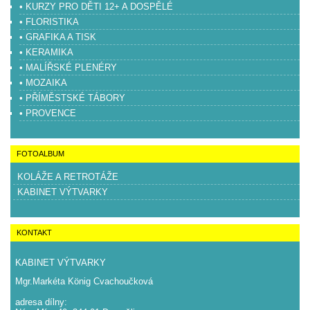
• KURZY PRO DĚTI 12+ A DOSPĚLÉ
• FLORISTIKA
• GRAFIKA A TISK
• KERAMIKA
• MALÍŘSKÉ PLENÉRY
• MOZAIKA
• PŘÍMĚSTSKÉ TÁBORY
• PROVENCE
FOTOALBUM
KOLÁŽE A RETROTÁŽE
KABINET VÝTVARKY
KONTAKT
KABINET VÝTVARKY
Mgr.Markéta König Cvachoučková
adresa dílny: