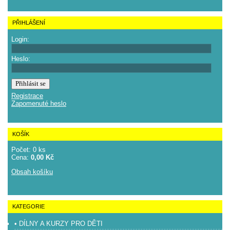
PŘIHLÁŠENÍ
Login:
Heslo:
Registrace
Zapomenuté heslo
KOŠÍK
Počet: 0 ks
Cena:
0,00 Kč
Obsah košíku
KATEGORIE
• DÍLNY A KURZY PRO DĚTI