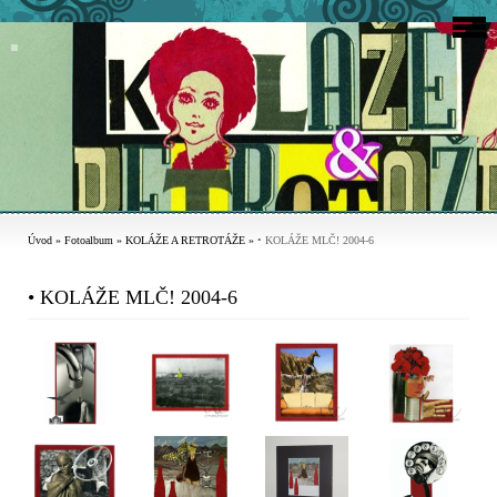
Úvod
»
Fotoalbum
»
KOLÁŽE A RETROTÁŽE
»
• KOLÁŽE MLČ! 2004-6
• KOLÁŽE MLČ! 2004-6