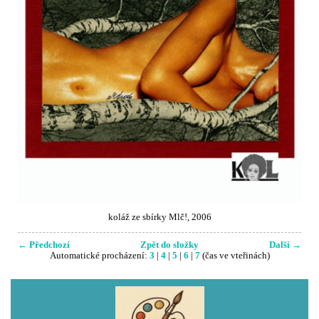
koláž ze sbírky Mlč!, 2006
← Předchozí
Zpět do složky
Další →
Automatické procházení:
3
|
4
|
5
|
6
|
7
(čas ve vteřinách)