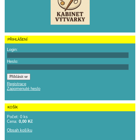
PŘIHLÁŠENÍ
Login:
Heslo:
Registrace
Zapomenuté heslo
KOŠÍK
Počet: 0 ks
Cena:
0,00 Kč
Obsah košíku