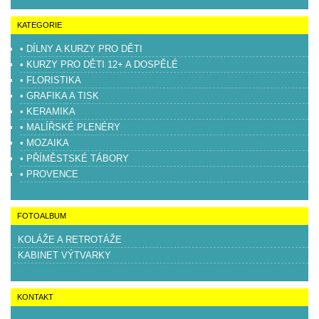
KATEGORIE
• DÍLNY A KURZY PRO DĚTI
• KURZY PRO DĚTI 12+ A DOSPĚLÉ
• FLORISTIKA
• GRAFIKA A TISK
• KERAMIKA
• MALÍŘSKÉ PLENÉRY
• MOZAIKA
• PŘÍMĚSTSKÉ TÁBORY
• PROVENCE
FOTOALBUM
KOLÁŽE A RETROTÁŽE
KABINET VÝTVARKY
KONTAKT