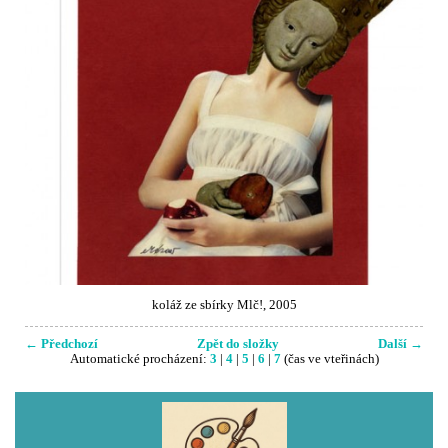
koláž ze sbírky Mlč!, 2005
← Předchozí
Zpět do složky
Další →
Automatické procházení:
3
|
4
|
5
|
6
|
7
(čas ve vteřinách)