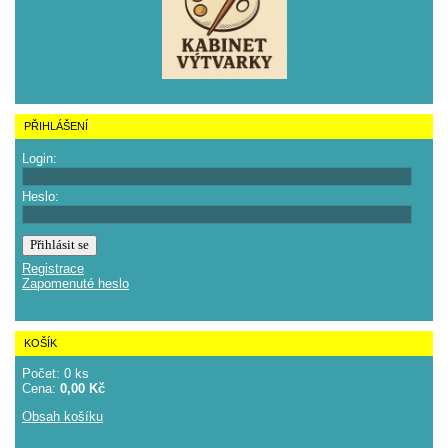
PŘIHLÁŠENÍ
Login:
Heslo:
Registrace
Zapomenuté heslo
KOŠÍK
Počet: 0 ks
Cena:
0,00 Kč
Obsah košíku