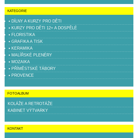
KATEGORIE
• DÍLNY A KURZY PRO DĚTI
• KURZY PRO DĚTI 12+ A DOSPĚLÉ
• FLORISTIKA
• GRAFIKA A TISK
• KERAMIKA
• MALÍŘSKÉ PLENÉRY
• MOZAIKA
• PŘÍMĚSTSKÉ TÁBORY
• PROVENCE
FOTOALBUM
KOLÁŽE A RETROTÁŽE
KABINET VÝTVARKY
KONTAKT