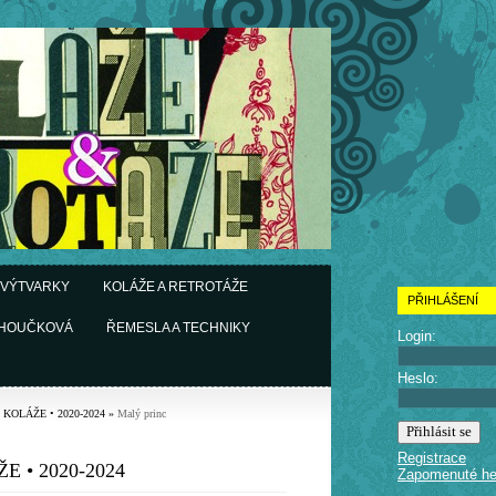
 VÝTVARKY
KOLÁŽE A RETROTÁŽE
PŘIHLÁŠENÍ
CHOUČKOVÁ
ŘEMESLA A TECHNIKY
Login:
Heslo:
• KOLÁŽE • 2020-2024
»
Malý princ
Registrace
E • 2020-2024
Zapomenuté he