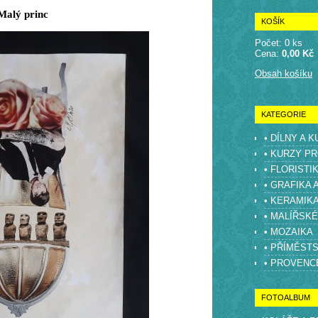
Malý princ
KOŠÍK
Počet: 0 ks
Cena:
0,00 Kč
Obsah košíku
KATEGORIE
• DÍLNY A 
• KURZY PR
• FLORISTI
• GRAFIKA 
• KERAMIK
• MALÍŘSK
• MOZAIKA
• PŘÍMĚST
• PROVENC
FOTOALBUM