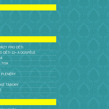
KURZY PRO DĚTI
O DĚTI 12+ A DOSPĚLÉ
KA
A TISK
A
É PLENÉRY
SKÉ TÁBORY
E