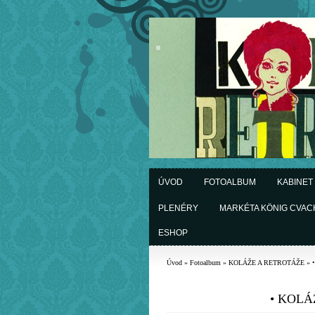
ÚVOD
FOTOALBUM
KABINET
PLENÉRY
MARKÉTA KÖNIG CVA
ESHOP
Úvod
»
Fotoalbum
»
KOLÁŽE A RETROTÁŽE
»
• KOLÁŽ