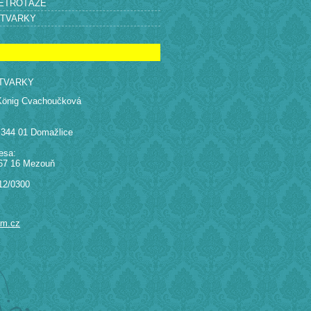
RETROTÁŽE
ÝTVARKY
TVARKY
König Cvachoučková
 344 01 Domažlice
esa:
67 16 Mezouň
12/0300
am.cz