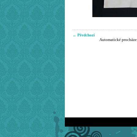
← Předchozí
Automatické procháze