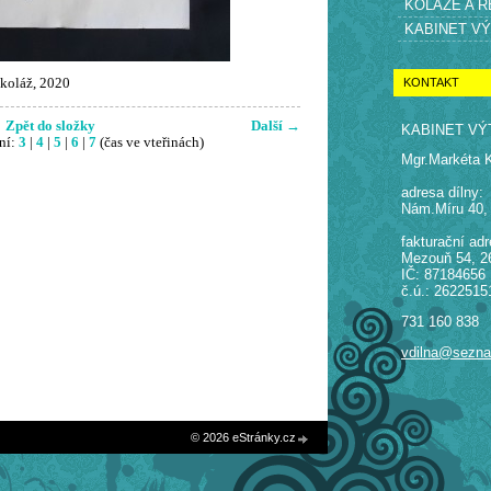
KOLÁŽE A 
KABINET V
KONTAKT
koláž, 2020
Zpět do složky
Další →
KABINET VÝ
ní:
3
|
4
|
5
|
6
|
7
(čas ve vteřinách)
Mgr.Markéta 
adresa dílny:
Nám.Míru 40,
fakturační adr
Mezouň 54, 2
IČ: 87184656
č.ú.: 2622515
731 160 838
vdilna@sezn
© 2026 eStránky.cz