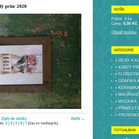
ý princ 2020
KOŠÍK
Počet: 0 ks
Cena:
0,00 Kč
Obsah košíku
KATEGORIE
• DÍLNY A 
• KURZY PR
• FLORISTI
• GRAFIKA 
• KERAMIK
• MALÍŘSK
• MOZAIKA
• PŘÍMĚST
• PROVENC
Zpět do složky
Další →
ní:
3
|
4
|
5
|
6
|
7
(čas ve vteřinách)
FOTOALBUM