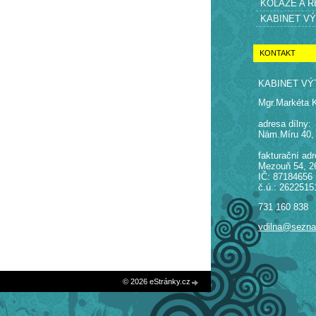
KOLÁŽE A 
KABINET V
KONTAKT
KABINET VÝ
Mgr.Markéta 
adresa dílny:
Nám.Míru 40,
fakturační adr
Mezouň 54, 2
IČ: 87184656
č.ú.: 2622515
731 160 838
vdilna@sezn
© 2026 eStránky.cz