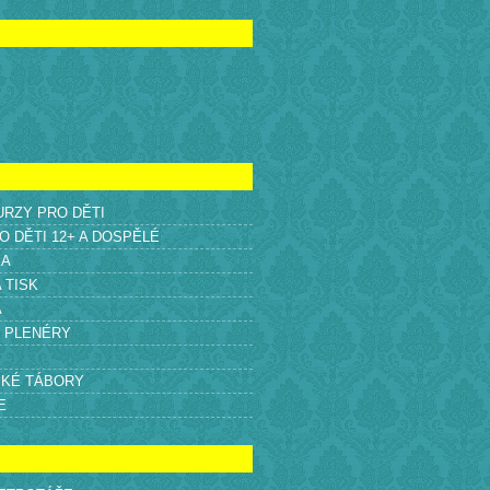
KURZY PRO DĚTI
O DĚTI 12+ A DOSPĚLÉ
KA
A TISK
A
É PLENÉRY
SKÉ TÁBORY
E