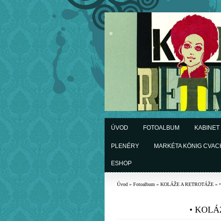
ÚVOD
FOTOALBUM
KABINET
PLENÉRY
MARKÉTA KÖNIG CVA
ESHOP
Úvod
»
Fotoalbum
»
KOLÁŽE A RETROTÁŽE
»
• KOLÁŽ