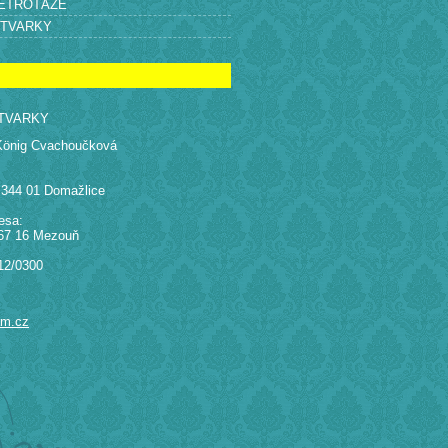
RETROTÁŽE
ÝTVARKY
TVARKY
König Cvachoučková
 344 01 Domažlice
esa:
67 16 Mezouň
12/0300
am.cz