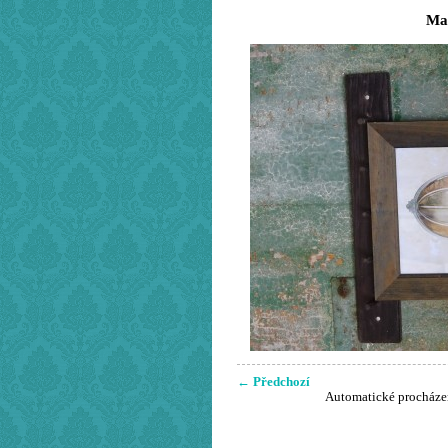
Mal
← Předchozí
Automatické procháze