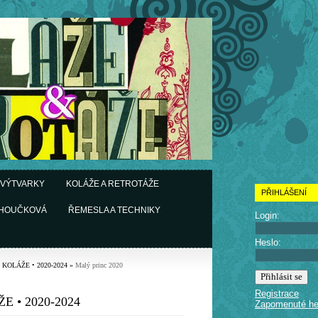
 VÝTVARKY
KOLÁŽE A RETROTÁŽE
PŘIHLÁŠENÍ
CHOUČKOVÁ
ŘEMESLA A TECHNIKY
Login:
Heslo:
• KOLÁŽE • 2020-2024
»
Malý princ 2020
Registrace
E • 2020-2024
Zapomenuté he