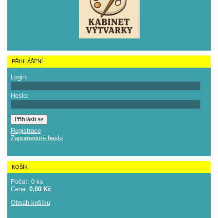
PŘIHLÁŠENÍ
Login:
Heslo:
Registrace
Zapomenuté heslo
KOŠÍK
Počet: 0 ks
Cena:
0,00 Kč
Obsah košíku