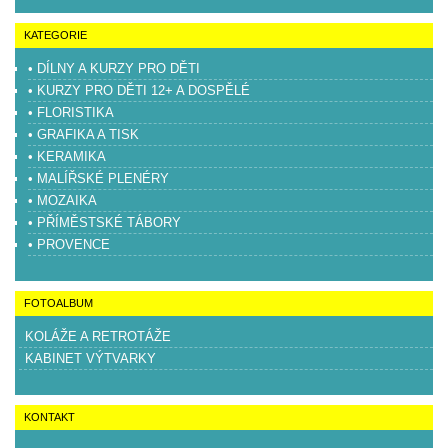
KATEGORIE
• DÍLNY A KURZY PRO DĚTI
• KURZY PRO DĚTI 12+ A DOSPĚLÉ
• FLORISTIKA
• GRAFIKA A TISK
• KERAMIKA
• MALÍŘSKÉ PLENÉRY
• MOZAIKA
• PŘÍMĚSTSKÉ TÁBORY
• PROVENCE
FOTOALBUM
KOLÁŽE A RETROTÁŽE
KABINET VÝTVARKY
KONTAKT