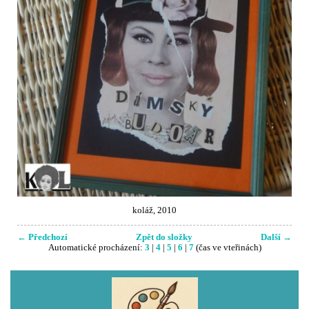
koláž, 2010
← Předchozí
Zpět do složky
Další →
Automatické procházení:
3
|
4
|
5
|
6
|
7
(čas ve vteřinách)