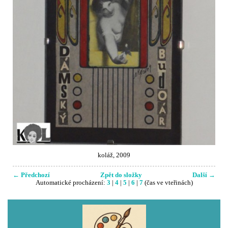
koláž, 2009
← Předchozí
Zpět do složky
Další →
Automatické procházení:
3
|
4
|
5
|
6
|
7
(čas ve vteřinách)