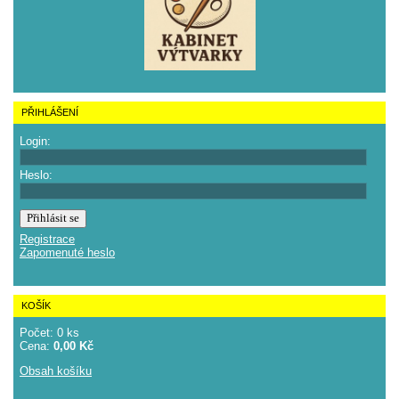
PŘIHLÁŠENÍ
Login:
Heslo:
Registrace
Zapomenuté heslo
KOŠÍK
Počet: 0 ks
Cena:
0,00 Kč
Obsah košíku