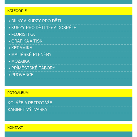
KATEGORIE
• DÍLNY A KURZY PRO DĚTI
• KURZY PRO DĚTI 12+ A DOSPĚLÉ
• FLORISTIKA
• GRAFIKA A TISK
• KERAMIKA
• MALÍŘSKÉ PLENÉRY
• MOZAIKA
• PŘÍMĚSTSKÉ TÁBORY
• PROVENCE
FOTOALBUM
KOLÁŽE A RETROTÁŽE
KABINET VÝTVARKY
KONTAKT