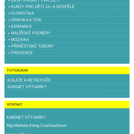
• DÍLNY A KURZY PRO DĚTI
• KURZY PRO DĚTI 12+ A DOSPĚLÉ
• FLORISTIKA
• GRAFIKA A TISK
• KERAMIKA
• MALÍŘSKÉ PLENÉRY
• MOZAIKA
• PŘÍMĚSTSKÉ TÁBORY
• PROVENCE
FOTOALBUM
KOLÁŽE A RETROTÁŽE
KABINET VÝTVARKY
KONTAKT
KABINET VÝTVARKY
Mgr.Markéta König Cvachoučková