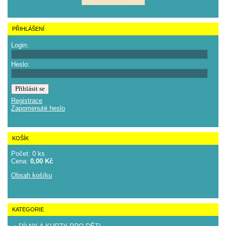
PŘIHLÁŠENÍ
Login:
Heslo:
Registrace
Zapomenuté heslo
KOŠÍK
Počet: 0 ks
Cena:
0,00 Kč
Obsah košíku
KATEGORIE