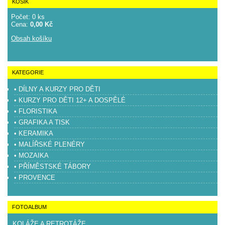
KOŠÍK
Počet: 0 ks
Cena:
0,00 Kč
Obsah košíku
KATEGORIE
• DÍLNY A KURZY PRO DĚTI
• KURZY PRO DĚTI 12+ A DOSPĚLÉ
• FLORISTIKA
• GRAFIKA A TISK
• KERAMIKA
• MALÍŘSKÉ PLENÉRY
• MOZAIKA
• PŘÍMĚSTSKÉ TÁBORY
• PROVENCE
FOTOALBUM
KOLÁŽE A RETROTÁŽE