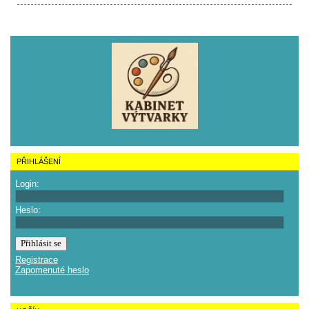
PŘIHLÁŠENÍ
Login:
Heslo:
Registrace
Zapomenuté heslo