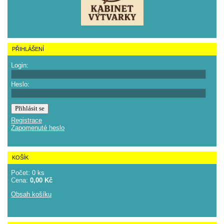
PŘIHLÁŠENÍ
Login:
Heslo:
Registrace
Zapomenuté heslo
KOŠÍK
Počet: 0 ks
Cena:
0,00 Kč
Obsah košíku