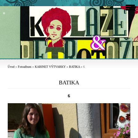
Úvod
»
Fotoalbum
»
KABINET VÝTVARKY
»
BATIKA
»
6
BATIKA
6