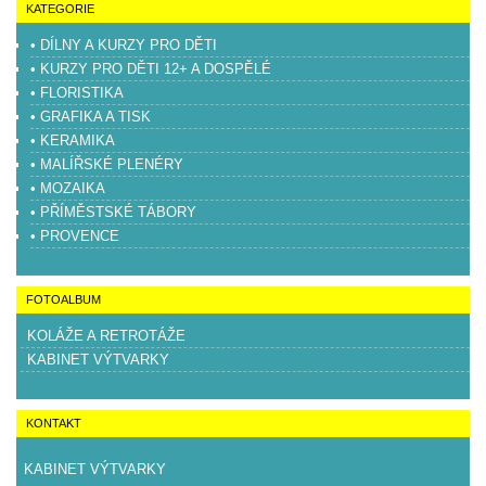
KATEGORIE
• DÍLNY A KURZY PRO DĚTI
• KURZY PRO DĚTI 12+ A DOSPĚLÉ
• FLORISTIKA
• GRAFIKA A TISK
• KERAMIKA
• MALÍŘSKÉ PLENÉRY
• MOZAIKA
• PŘÍMĚSTSKÉ TÁBORY
• PROVENCE
FOTOALBUM
KOLÁŽE A RETROTÁŽE
KABINET VÝTVARKY
KONTAKT
KABINET VÝTVARKY