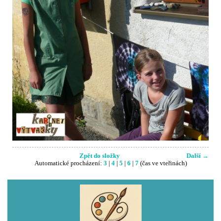
Zpět do složky
Další →
Automatické procházení:
3
|
4
|
5
|
6
|
7
(čas ve vteřinách)