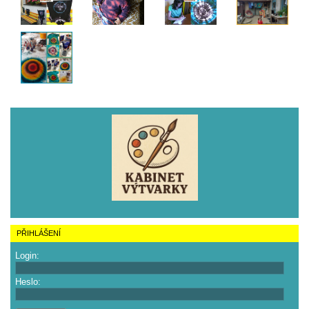
PŘIHLÁŠENÍ
Login:
Heslo: