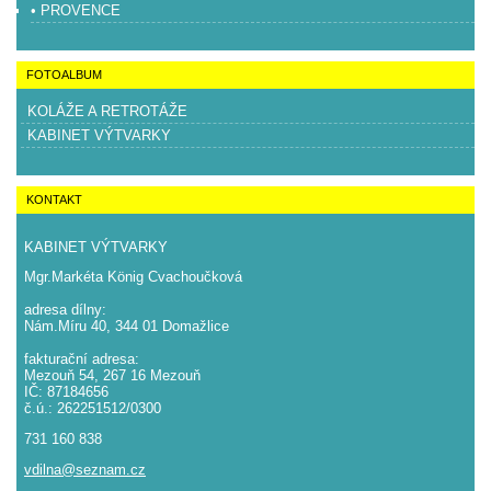
• PROVENCE
FOTOALBUM
KOLÁŽE A RETROTÁŽE
KABINET VÝTVARKY
KONTAKT
KABINET VÝTVARKY
Mgr.Markéta König Cvachoučková
adresa dílny:
Nám.Míru 40, 344 01 Domažlice
fakturační adresa:
Mezouň 54, 267 16 Mezouň
IČ: 87184656
č.ú.: 262251512/0300
731 160 838
vdilna@seznam.cz