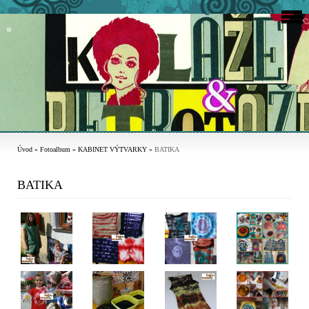
Úvod
»
Fotoalbum
»
KABINET VÝTVARKY
»
BATIKA
BATIKA