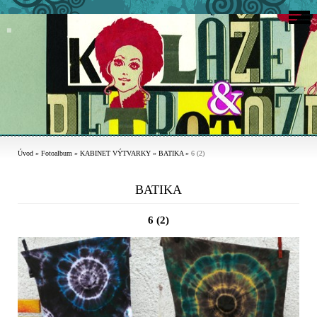
Úvod
»
Fotoalbum
»
KABINET VÝTVARKY
»
BATIKA
»
6 (2)
BATIKA
6 (2)