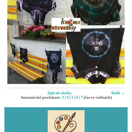
Zpět do složky
Další →
Automatické procházení:
3
|
4
|
5
|
6
|
7
(čas ve vteřinách)