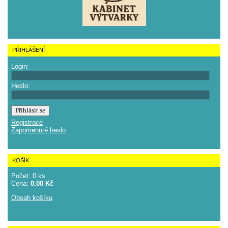
PŘIHLÁŠENÍ
Login:
Heslo:
Registrace
Zapomenuté heslo
KOŠÍK
Počet: 0 ks
Cena:
0,00 Kč
Obsah košíku