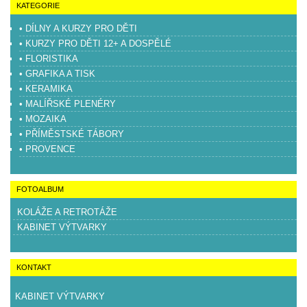
KATEGORIE
• DÍLNY A KURZY PRO DĚTI
• KURZY PRO DĚTI 12+ A DOSPĚLÉ
• FLORISTIKA
• GRAFIKA A TISK
• KERAMIKA
• MALÍŘSKÉ PLENÉRY
• MOZAIKA
• PŘÍMĚSTSKÉ TÁBORY
• PROVENCE
FOTOALBUM
KOLÁŽE A RETROTÁŽE
KABINET VÝTVARKY
KONTAKT
KABINET VÝTVARKY