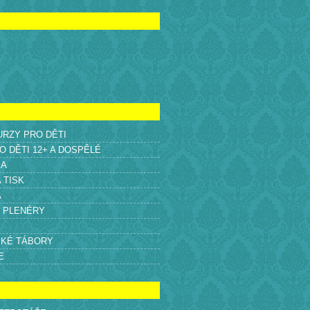
KURZY PRO DĚTI
O DĚTI 12+ A DOSPĚLÉ
KA
A TISK
A
É PLENÉRY
SKÉ TÁBORY
E