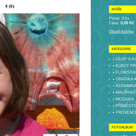
4 (6)
KOŠÍK
Počet: 0 ks
Cena:
0,00 Kč
Obsah košíku
KATEGORIE
• DÍLNY A 
• KURZY PR
• FLORISTI
• GRAFIKA 
• KERAMIK
• MALÍŘSK
• MOZAIKA
• PŘÍMĚST
• PROVENC
FOTOALBUM