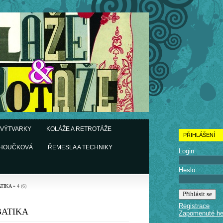
 VÝTVARKY
KOLÁŽE A RETROTÁŽE
PŘIHLÁŠENÍ
CHOUČKOVÁ
ŘEMESLA A TECHNIKY
Login:
Heslo:
TIKA
»
4 (6)
Registrace
BATIKA
Zapomenuté he