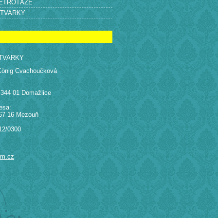
RETROTÁŽE
ÝTVARKY
TVARKY
König Cvachoučková
 344 01 Domažlice
esa:
67 16 Mezouň
12/0300
am.cz