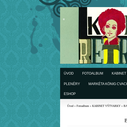
ÚVOD
FOTOALBUM
KABINET
PLENÉRY
MARKÉTA KÖNIG CVA
ESHOP
Úvod
»
Fotoalbum
»
KABINET VÝTVARKY
»
BA