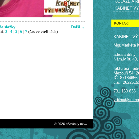
KOLÁŽE A 
KABINET V
KONTAKT
do složky
Další →
ní:
3
|
4
|
5
|
6
|
7
(čas ve vteřinách)
KABINET VÝ
Mgr.Markéta 
adresa dílny:
Nám.Míru 40,
fakturační adr
Mezouň 54, 2
IČ: 87184656
č.ú.: 2622515
731 160 838
vdilna@sezn
© 2026 eStránky.cz