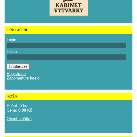
PŘIHLÁŠENÍ
Login:
Heslo:
Registrace
Zapomenuté heslo
KOŠÍK
Počet: 0 ks
Cena:
0,00 Kč
Obsah košíku