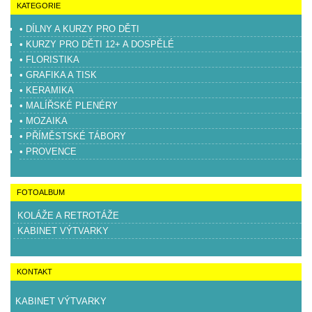
KATEGORIE
• DÍLNY A KURZY PRO DĚTI
• KURZY PRO DĚTI 12+ A DOSPĚLÉ
• FLORISTIKA
• GRAFIKA A TISK
• KERAMIKA
• MALÍŘSKÉ PLENÉRY
• MOZAIKA
• PŘÍMĚSTSKÉ TÁBORY
• PROVENCE
FOTOALBUM
KOLÁŽE A RETROTÁŽE
KABINET VÝTVARKY
KONTAKT
KABINET VÝTVARKY