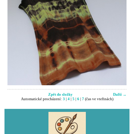
Zpět do složky
Další →
Automatické procházení:
3
|
4
|
5
|
6
|
7
(čas ve vteřinách)