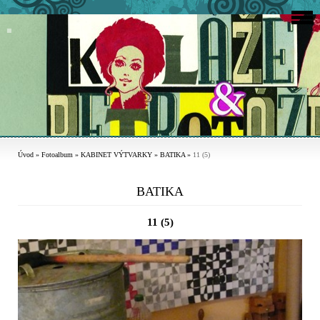
Úvod
»
Fotoalbum
»
KABINET VÝTVARKY
»
BATIKA
»
11 (5)
BATIKA
11 (5)