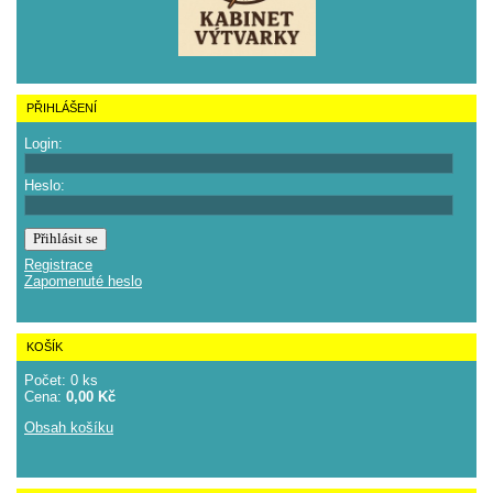
PŘIHLÁŠENÍ
Login:
Heslo:
Registrace
Zapomenuté heslo
KOŠÍK
Počet: 0 ks
Cena:
0,00 Kč
Obsah košíku