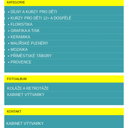
KATEGORIE
• DÍLNY A KURZY PRO DĚTI
• KURZY PRO DĚTI 12+ A DOSPĚLÉ
• FLORISTIKA
• GRAFIKA A TISK
• KERAMIKA
• MALÍŘSKÉ PLENÉRY
• MOZAIKA
• PŘÍMĚSTSKÉ TÁBORY
• PROVENCE
FOTOALBUM
KOLÁŽE A RETROTÁŽE
KABINET VÝTVARKY
KONTAKT
KABINET VÝTVARKY