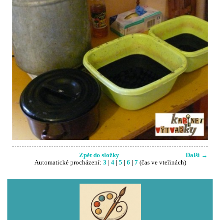
Zpět do složky
Další →
Automatické procházení:
3
|
4
|
5
|
6
|
7
(čas ve vteřinách)