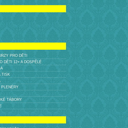
KURZY PRO DĚTI
O DĚTI 12+ A DOSPĚLÉ
KA
A TISK
A
É PLENÉRY
SKÉ TÁBORY
E