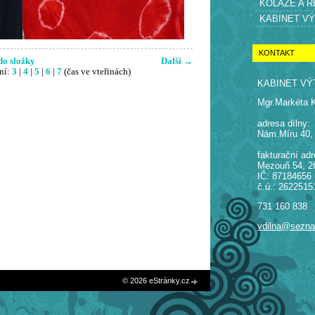
KOLÁŽE A 
KABINET V
KONTAKT
do složky
Další →
ní:
3
|
4
|
5
|
6
|
7
(čas ve vteřinách)
KABINET VÝ
Mgr.Markéta 
adresa dílny:
Nám.Míru 40,
fakturační adr
Mezouň 54, 2
IČ: 87184656
č.ú.: 2622515
731 160 838
vdilna@sezn
© 2026 eStránky.cz