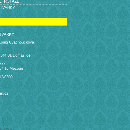
RETROTÁŽE
ÝTVARKY
TVARKY
König Cvachoučková
 344 01 Domažlice
esa:
67 16 Mezouň
12/0300
am.cz