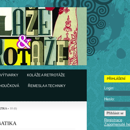
 VÝTVARKY
KOLÁŽE A RETROTÁŽE
PŘIHLÁŠENÍ
CHOUČKOVÁ
ŘEMESLA A TECHNIKY
Login:
Heslo:
TIKA
»
10 (6)
Registrace
BATIKA
Zapomenuté he