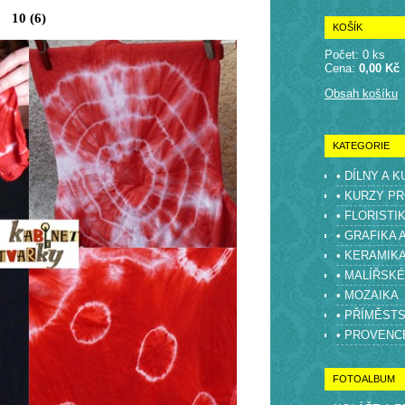
10 (6)
KOŠÍK
Počet: 0 ks
Cena:
0,00 Kč
Obsah košíku
KATEGORIE
• DÍLNY A 
• KURZY PR
• FLORISTI
• GRAFIKA 
• KERAMIK
• MALÍŘSK
• MOZAIKA
• PŘÍMĚST
• PROVENC
FOTOALBUM