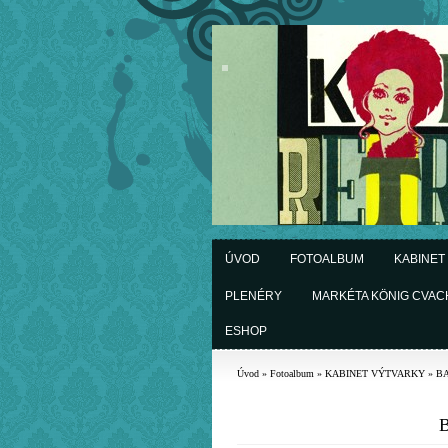
ÚVOD
FOTOALBUM
KABINET
PLENÉRY
MARKÉTA KÖNIG CVA
ESHOP
Úvod
»
Fotoalbum
»
KABINET VÝTVARKY
»
BA