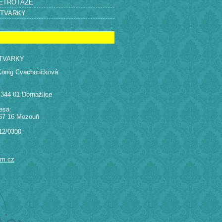
RETROTÁŽE
ÝTVARKY
TVARKY
König Cvachoučková
 344 01 Domažlice
esa:
67 16 Mezouň
12/0300
am.cz