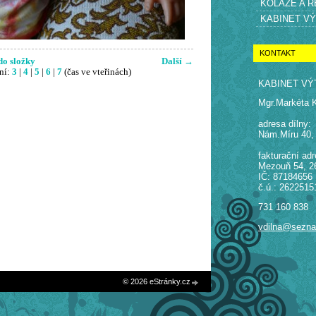
KOLÁŽE A 
KABINET V
KONTAKT
do složky
Další →
ní:
3
|
4
|
5
|
6
|
7
(čas ve vteřinách)
KABINET VÝ
Mgr.Markéta 
adresa dílny:
Nám.Míru 40,
fakturační adr
Mezouň 54, 2
IČ: 87184656
č.ú.: 2622515
731 160 838
vdilna@sezn
© 2026 eStránky.cz