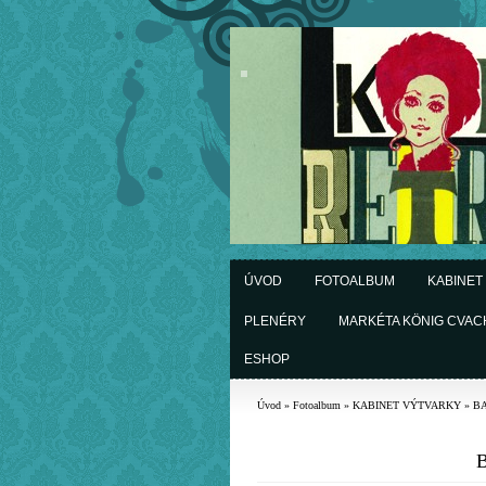
ÚVOD
FOTOALBUM
KABINET
PLENÉRY
MARKÉTA KÖNIG CVA
ESHOP
Úvod
»
Fotoalbum
»
KABINET VÝTVARKY
»
BA