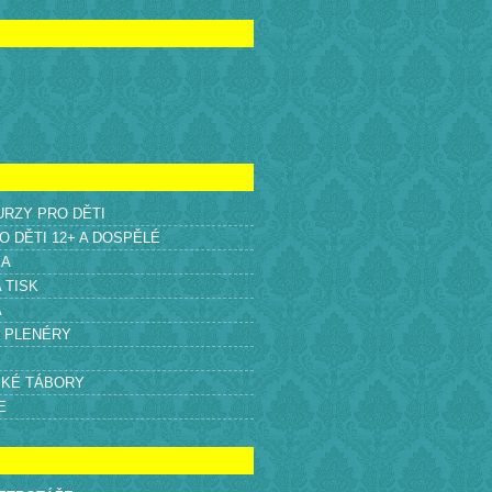
KURZY PRO DĚTI
O DĚTI 12+ A DOSPĚLÉ
KA
A TISK
A
É PLENÉRY
SKÉ TÁBORY
E