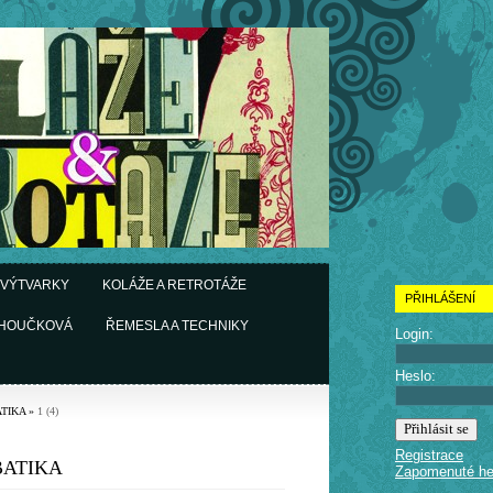
 VÝTVARKY
KOLÁŽE A RETROTÁŽE
PŘIHLÁŠENÍ
CHOUČKOVÁ
ŘEMESLA A TECHNIKY
Login:
Heslo:
TIKA
»
1 (4)
Registrace
BATIKA
Zapomenuté he