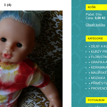
1 (4)
KOŠÍK
Počet: 0 ks
Cena:
0,00 Kč
Obsah košíku
KATEGORIE
• DÍLNY A 
• KURZY PR
• FLORISTI
• GRAFIKA 
• KERAMIK
• MALÍŘSK
• MOZAIKA
• PŘÍMĚST
• PROVENC
FOTOALBUM