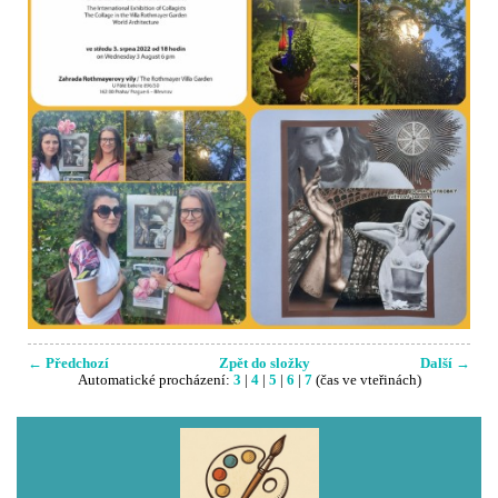
← Předchozí
Zpět do složky
Další →
Automatické procházení:
3
|
4
|
5
|
6
|
7
(čas ve vteřinách)