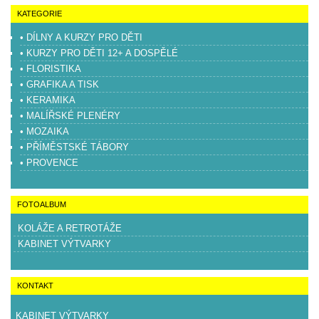
KATEGORIE
• DÍLNY A KURZY PRO DĚTI
• KURZY PRO DĚTI 12+ A DOSPĚLÉ
• FLORISTIKA
• GRAFIKA A TISK
• KERAMIKA
• MALÍŘSKÉ PLENÉRY
• MOZAIKA
• PŘÍMĚSTSKÉ TÁBORY
• PROVENCE
FOTOALBUM
KOLÁŽE A RETROTÁŽE
KABINET VÝTVARKY
KONTAKT
KABINET VÝTVARKY