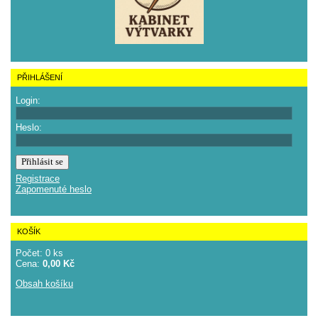
PŘIHLÁŠENÍ
Login:
Heslo:
Registrace
Zapomenuté heslo
KOŠÍK
Počet: 0 ks
Cena:
0,00 Kč
Obsah košíku