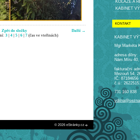
KOLÁŽE A 
KABINET V
KONTAKT
Zpět do složky
Další →
ní:
3
|
4
|
5
|
6
|
7
(čas ve vteřinách)
KABINET VÝ
Mgr.Markéta 
adresa dílny:
Nám.Míru 40,
fakturační adr
Mezouň 54, 2
IČ: 87184656
č.ú.: 2622515
731 160 838
vdilna@sezn
© 2026 eStránky.cz