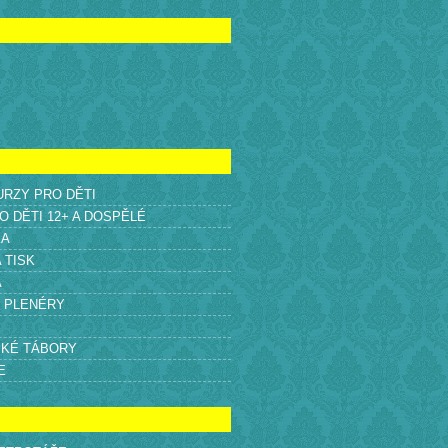
KURZY PRO DĚTI
O DĚTI 12+ A DOSPĚLÉ
KA
A TISK
A
É PLENÉRY
SKÉ TÁBORY
E