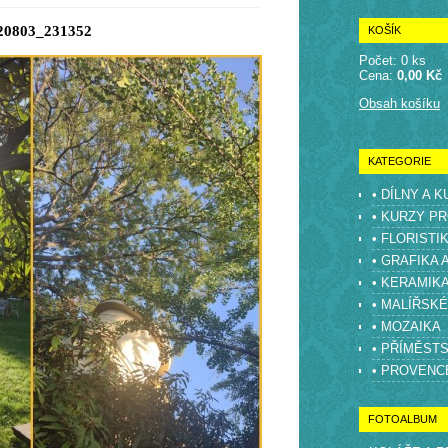
20803_231352
KOŠÍK
Počet: 0 ks
Cena:
0,00 Kč
Obsah košíku
KATEGORIE
• DÍLNY A 
• KURZY PR
• FLORISTI
• GRAFIKA 
• KERAMIK
• MALÍŘSK
• MOZAIKA
• PŘÍMĚST
• PROVENC
FOTOALBUM