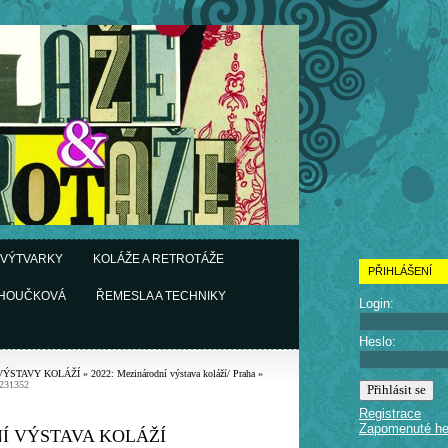
 VÝTVARKY
KOLÁŽE A RETROTÁŽE
PŘIHLÁŠENÍ
CHOUČKOVÁ
ŘEMESLA A TECHNIKY
Login:
Heslo:
VÝSTAVY KOLÁŽÍ
»
2022: Mezinárodní výstava koláží/ Praha
»
231352
Registrace
Zapomenuté he
Í VÝSTAVA KOLÁŽÍ