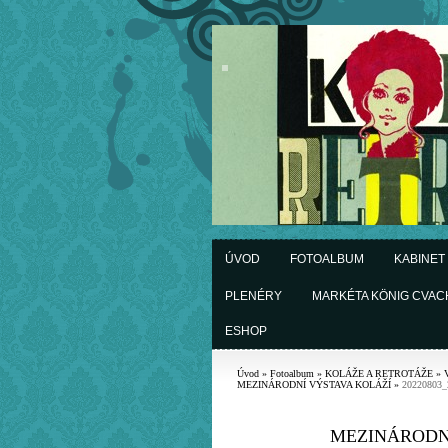
ÚVOD
FOTOALBUM
KABINET
PLENÉRY
MARKÉTA KÖNIG CVA
ESHOP
Úvod
»
Fotoalbum
»
KOLÁŽE A RETROTÁŽE
»
MEZINÁRODNÍ VÝSTAVA KOLÁŽÍ
»
20220803_
MEZINÁRODN