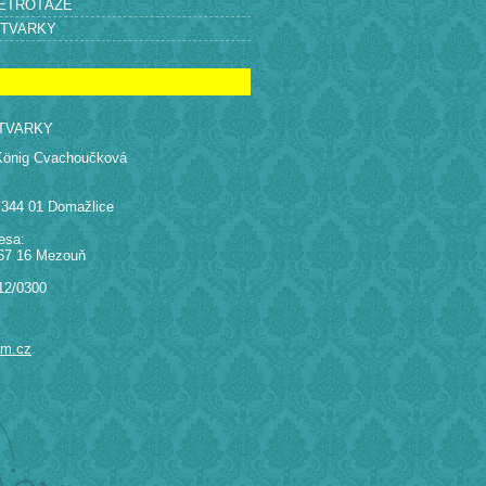
RETROTÁŽE
ÝTVARKY
TVARKY
König Cvachoučková
 344 01 Domažlice
esa:
67 16 Mezouň
12/0300
am.cz