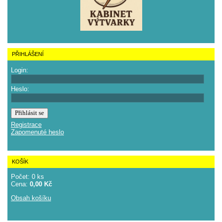
PŘIHLÁŠENÍ
Login:
Heslo:
Registrace
Zapomenuté heslo
KOŠÍK
Počet: 0 ks
Cena:
0,00 Kč
Obsah košíku