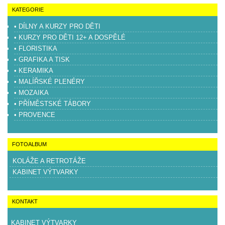
KATEGORIE
• DÍLNY A KURZY PRO DĚTI
• KURZY PRO DĚTI 12+ A DOSPĚLÉ
• FLORISTIKA
• GRAFIKA A TISK
• KERAMIKA
• MALÍŘSKÉ PLENÉRY
• MOZAIKA
• PŘÍMĚSTSKÉ TÁBORY
• PROVENCE
FOTOALBUM
KOLÁŽE A RETROTÁŽE
KABINET VÝTVARKY
KONTAKT
KABINET VÝTVARKY