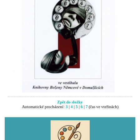
Zpět do složky
Automatické procházení:
3
|
4
|
5
|
6
|
7
(čas ve vteřinách)