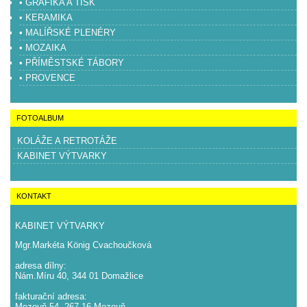
• GRAFIKA A TISK
• KERAMIKA
• MALÍŘSKÉ PLENÉRY
• MOZAIKA
• PŘÍMĚSTSKÉ TÁBORY
• PROVENCE
FOTOALBUM
KOLÁŽE A RETROTÁŽE
KABINET VÝTVARKY
KONTAKT
KABINET VÝTVARKY
Mgr.Markéta König Cvachoučková
adresa dílny:
Nám.Míru 40, 344 01 Domažlice
fakturační adresa:
Mezouň 54, 267 16 Mezouň