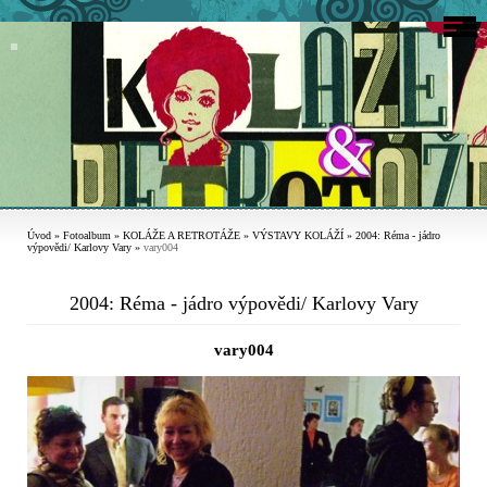
Úvod
»
Fotoalbum
»
KOLÁŽE A RETROTÁŽE
»
VÝSTAVY KOLÁŽÍ
»
2004: Réma - jádro
výpovědi/ Karlovy Vary
»
vary004
2004: Réma - jádro výpovědi/ Karlovy Vary
vary004