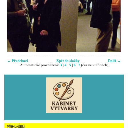
← Předchozí
Zpět do složky
Další →
Automatické procházení:
3
|
4
|
5
|
6
|
7
(čas ve vteřinách)
PŘIHLÁŠENÍ