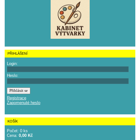
PŘIHLÁŠENÍ
Login:
Heslo:
Registrace
Zapomenuté heslo
KOŠÍK
Počet: 0 ks
Cena:
0,00 Kč