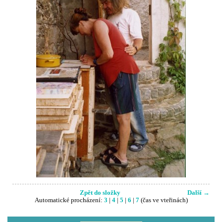
Zpět do složky
Další →
Automatické procházení:
3
|
4
|
5
|
6
|
7
(čas ve vteřinách)