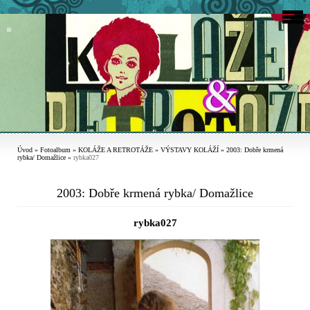
Úvod
»
Fotoalbum
»
KOLÁŽE A RETROTÁŽE
»
VÝSTAVY KOLÁŽÍ
»
2003: Dobře krmená
rybka/ Domažlice
»
rybka027
2003: Dobře krmená rybka/ Domažlice
rybka027