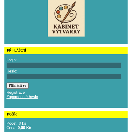
PŘIHLÁŠENÍ
Login:
Heslo:
Registrace
Zapomenuté heslo
KOŠÍK
Počet: 0 ks
Cena:
0,00 Kč