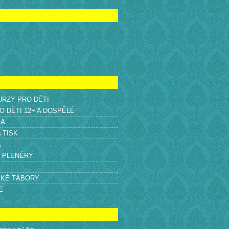
KURZY PRO DĚTI
O DĚTI 12+ A DOSPĚLÉ
KA
A TISK
A
É PLENÉRY
SKÉ TÁBORY
E