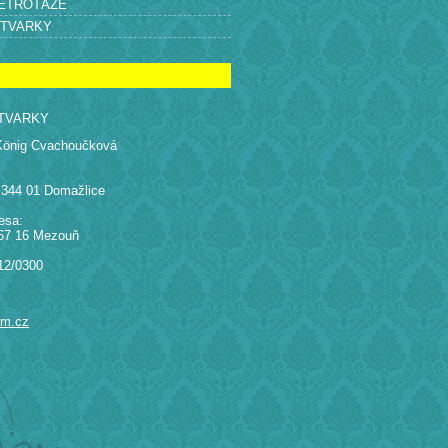
RETROTÁŽE
ÝTVARKY
TVARKY
König Cvachoučková
 344 01 Domažlice
esa:
67 16 Mezouň
12/0300
am.cz