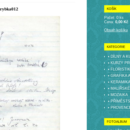
rybka012
KOŠÍK
Počet: 0 ks
Cena:
0,00 Kč
Obsah košíku
KATEGORIE
• DÍLNY A 
• KURZY PR
• FLORISTI
• GRAFIKA 
• KERAMIK
• MALÍŘSK
• MOZAIKA
• PŘÍMĚST
• PROVENC
FOTOALBUM