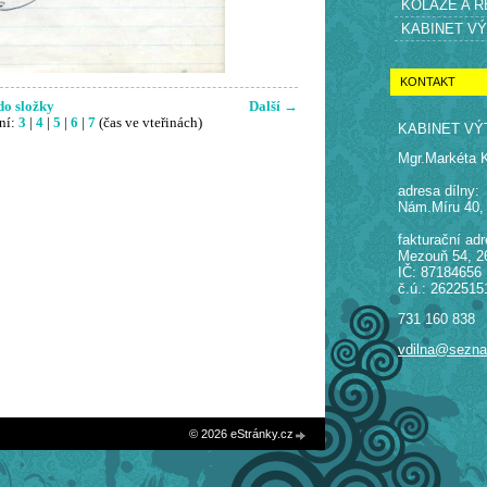
KOLÁŽE A 
KABINET V
KONTAKT
do složky
Další →
ní:
3
|
4
|
5
|
6
|
7
(čas ve vteřinách)
KABINET VÝ
Mgr.Markéta 
adresa dílny:
Nám.Míru 40,
fakturační adr
Mezouň 54, 2
IČ: 87184656
č.ú.: 2622515
731 160 838
vdilna@sezn
© 2026 eStránky.cz