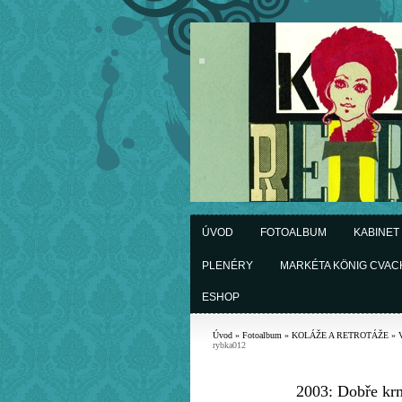
ÚVOD
FOTOALBUM
KABINET
PLENÉRY
MARKÉTA KÖNIG CVA
ESHOP
Úvod
»
Fotoalbum
»
KOLÁŽE A RETROTÁŽE
»
rybka012
2003: Dobře kr