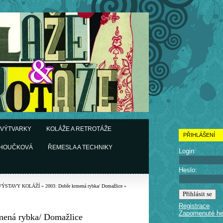
 VÝTVARKY
KOLÁŽE A RETROTÁŽE
PŘIHLÁŠENÍ
CHOUČKOVÁ
ŘEMESLA A TECHNIKY
Login:
Heslo:
VÝSTAVY KOLÁŽÍ
»
2003: Dobře krmená rybka/ Domažlice
»
Registrace
Zapomenuté he
mená rybka/ Domažlice