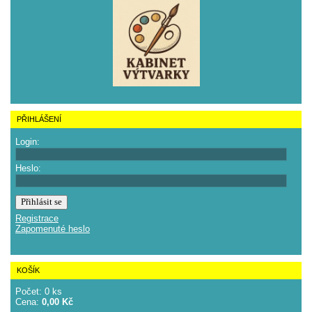
PŘIHLÁŠENÍ
Login:
Heslo:
Registrace
Zapomenuté heslo
KOŠÍK
Počet: 0 ks
Cena:
0,00 Kč