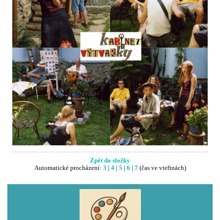
Zpět do složky
Automatické procházení:
3
|
4
|
5
|
6
|
7
(čas ve vteřinách)