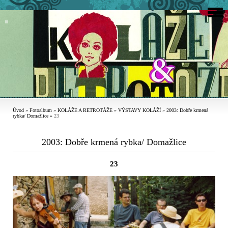
Úvod
»
Fotoalbum
»
KOLÁŽE A RETROTÁŽE
»
VÝSTAVY KOLÁŽÍ
»
2003: Dobře krmená
rybka/ Domažlice
»
23
2003: Dobře krmená rybka/ Domažlice
23