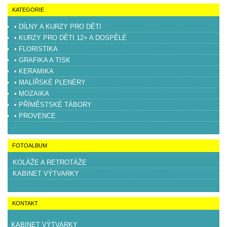
KATEGORIE
• DÍLNY A KURZY PRO DĚTI
• KURZY PRO DĚTI 12+ A DOSPĚLÉ
• FLORISTIKA
• GRAFIKA A TISK
• KERAMIKA
• MALÍŘSKÉ PLENÉRY
• MOZAIKA
• PŘÍMĚSTSKÉ TÁBORY
• PROVENCE
FOTOALBUM
KOLÁŽE A RETROTÁŽE
KABINET VÝTVARKY
KONTAKT
KABINET VÝTVARKY