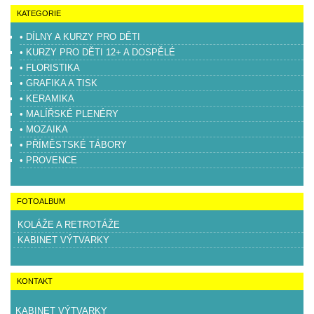
KATEGORIE
• DÍLNY A KURZY PRO DĚTI
• KURZY PRO DĚTI 12+ A DOSPĚLÉ
• FLORISTIKA
• GRAFIKA A TISK
• KERAMIKA
• MALÍŘSKÉ PLENÉRY
• MOZAIKA
• PŘÍMĚSTSKÉ TÁBORY
• PROVENCE
FOTOALBUM
KOLÁŽE A RETROTÁŽE
KABINET VÝTVARKY
KONTAKT
KABINET VÝTVARKY