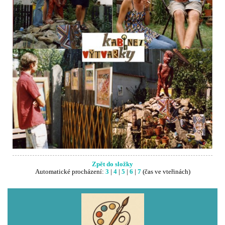
Zpět do složky
Automatické procházení:
3
|
4
|
5
|
6
|
7
(čas ve vteřinách)