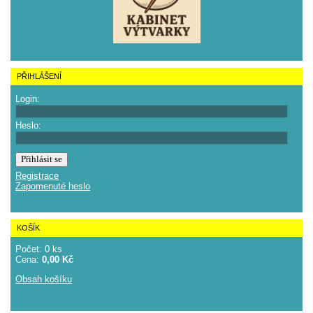
PŘIHLÁŠENÍ
Login:
Heslo:
Registrace
Zapomenuté heslo
KOŠÍK
Počet: 0 ks
Cena:
0,00 Kč
Obsah košíku