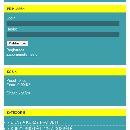
PŘIHLÁŠENÍ
Login:
Heslo:
Registrace
Zapomenuté heslo
KOŠÍK
Počet: 0 ks
Cena:
0,00 Kč
Obsah košíku
KATEGORIE
• DÍLNY A KURZY PRO DĚTI
• KURZY PRO DĚTI 12+ A DOSPĚLÉ