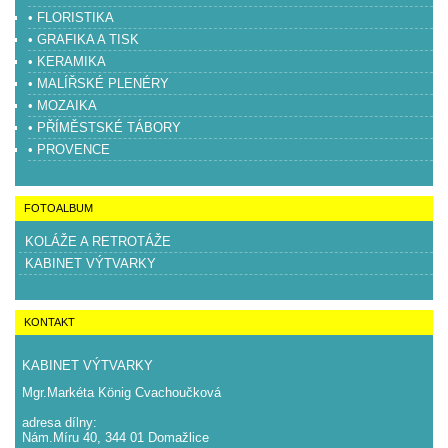
• FLORISTIKA
• GRAFIKA A TISK
• KERAMIKA
• MALÍŘSKÉ PLENÉRY
• MOZAIKA
• PŘÍMĚSTSKÉ TÁBORY
• PROVENCE
FOTOALBUM
KOLÁŽE A RETROTÁŽE
KABINET VÝTVARKY
KONTAKT
KABINET VÝTVARKY
Mgr.Markéta König Cvachoučková
adresa dílny:
Nám.Míru 40, 344 01 Domažlice