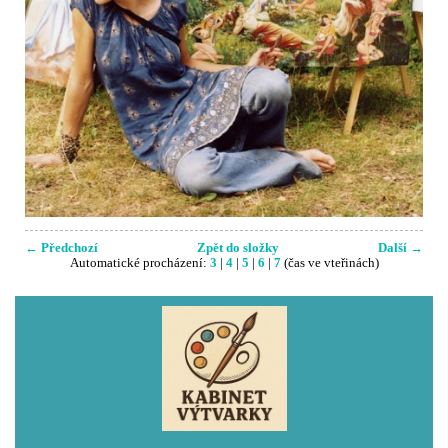
← Předchozí
Zpět do složky
Další →
Automatické procházení:
3
|
4
|
5
|
6
|
7
(čas ve vteřinách)