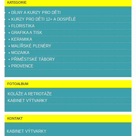
KATEGORIE
• DÍLNY A KURZY PRO DĚTI
• KURZY PRO DĚTI 12+ A DOSPĚLÉ
• FLORISTIKA
• GRAFIKA A TISK
• KERAMIKA
• MALÍŘSKÉ PLENÉRY
• MOZAIKA
• PŘÍMĚSTSKÉ TÁBORY
• PROVENCE
FOTOALBUM
KOLÁŽE A RETROTÁŽE
KABINET VÝTVARKY
KONTAKT
KABINET VÝTVARKY