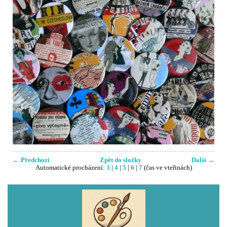
← Předchozí
Zpět do složky
Další →
Automatické procházení:
3
|
4
|
5
|
6
|
7
(čas ve vteřinách)