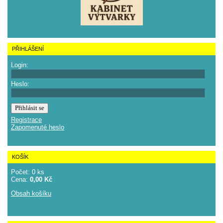
PŘIHLÁŠENÍ
Login:
Heslo:
Registrace
Zapomenuté heslo
KOŠÍK
Počet: 0 ks
Cena:
0,00 Kč
Obsah košíku