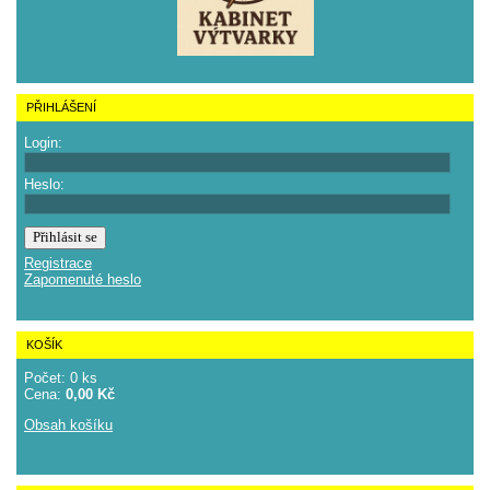
PŘIHLÁŠENÍ
Login:
Heslo:
Registrace
Zapomenuté heslo
KOŠÍK
Počet: 0 ks
Cena:
0,00 Kč
Obsah košíku