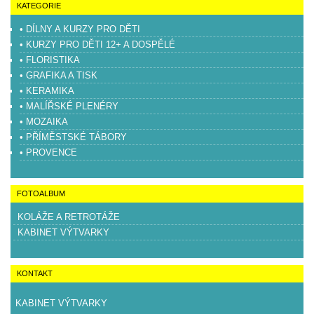
KATEGORIE
• DÍLNY A KURZY PRO DĚTI
• KURZY PRO DĚTI 12+ A DOSPĚLÉ
• FLORISTIKA
• GRAFIKA A TISK
• KERAMIKA
• MALÍŘSKÉ PLENÉRY
• MOZAIKA
• PŘÍMĚSTSKÉ TÁBORY
• PROVENCE
FOTOALBUM
KOLÁŽE A RETROTÁŽE
KABINET VÝTVARKY
KONTAKT
KABINET VÝTVARKY