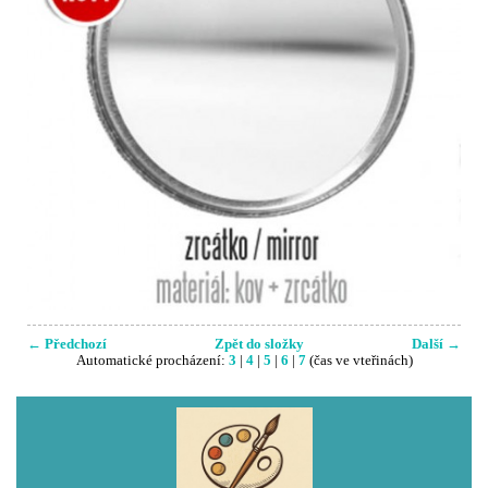
← Předchozí
Zpět do složky
Další →
Automatické procházení:
3
|
4
|
5
|
6
|
7
(čas ve vteřinách)