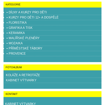
KATEGORIE
• DÍLNY A KURZY PRO DĚTI
• KURZY PRO DĚTI 12+ A DOSPĚLÉ
• FLORISTIKA
• GRAFIKA A TISK
• KERAMIKA
• MALÍŘSKÉ PLENÉRY
• MOZAIKA
• PŘÍMĚSTSKÉ TÁBORY
• PROVENCE
FOTOALBUM
KOLÁŽE A RETROTÁŽE
KABINET VÝTVARKY
KONTAKT
KABINET VÝTVARKY