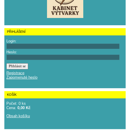
PŘIHLÁŠENÍ
Login:
Heslo:
Registrace
Zapomenuté heslo
KOŠÍK
Počet: 0 ks
Cena:
0,00 Kč
Obsah košíku