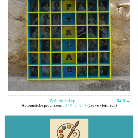
Zpět do složky
Další →
Automatické procházení:
3
|
4
|
5
|
6
|
7
(čas ve vteřinách)