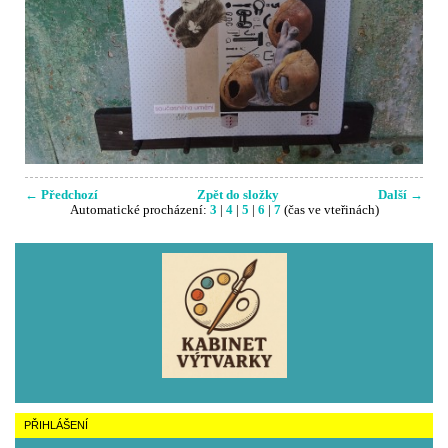
← Předchozí
Zpět do složky
Další →
Automatické procházení:
3
|
4
|
5
|
6
|
7
(čas ve vteřinách)
PŘIHLÁŠENÍ