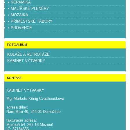
• KERAMIKA
• MALÍŘSKÉ PLENÉRY
• MOZAIKA
• PŘÍMĚSTSKÉ TÁBORY
• PROVENCE
FOTOALBUM
KOLÁŽE A RETROTÁŽE
KABINET VÝTVARKY
KONTAKT
KABINET VÝTVARKY
Mgr.Markéta König Cvachoučková
adresa dílny:
Nám.Míru 40, 344 01 Domažlice
fakturační adresa:
Mezouň 54, 267 16 Mezouň
IČ: 87184656