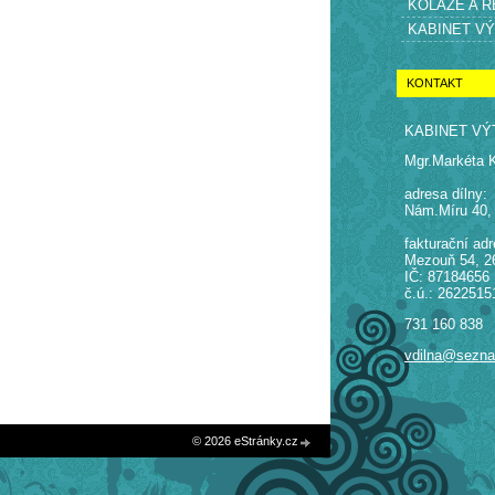
KOLÁŽE A 
KABINET V
KONTAKT
KABINET VÝ
Mgr.Markéta 
adresa dílny:
Nám.Míru 40,
fakturační adr
Mezouň 54, 2
IČ: 87184656
č.ú.: 2622515
731 160 838
vdilna@sezn
© 2026 eStránky.cz