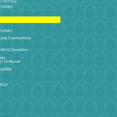
RETROTÁŽE
ÝTVARKY
TVARKY
König Cvachoučková
 344 01 Domažlice
esa:
67 16 Mezouň
12/0300
am.cz