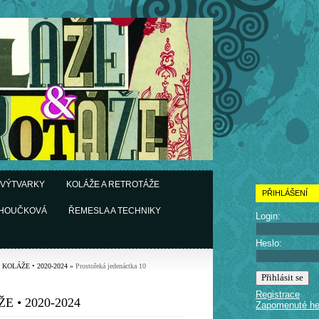
 VÝTVARKY
KOLÁŽE A RETROTÁŽE
PŘIHLÁŠENÍ
CHOUČKOVÁ
ŘEMESLA A TECHNIKY
Login:
Heslo:
• KOLÁŽE • 2020-2024
»
Prostořeká jedenáctka 10
Registrace
E • 2020-2024
Zapomenuté he