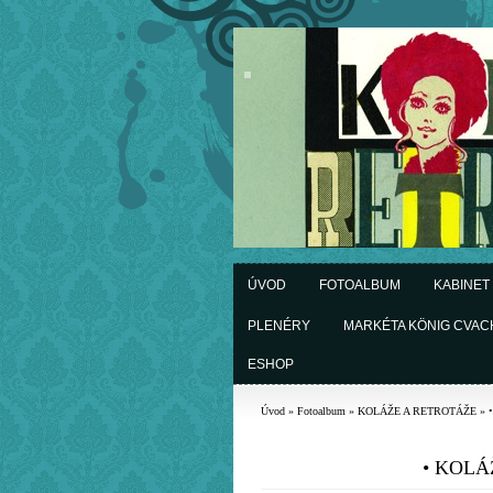
ÚVOD
FOTOALBUM
KABINET
PLENÉRY
MARKÉTA KÖNIG CVA
ESHOP
Úvod
»
Fotoalbum
»
KOLÁŽE A RETROTÁŽE
»
• KOLÁŽ