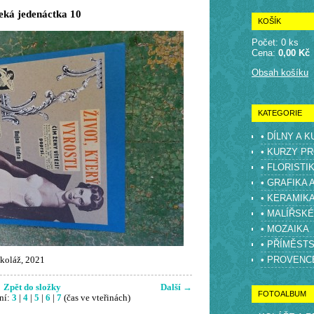
eká jedenáctka 10
KOŠÍK
Počet: 0 ks
Cena:
0,00 Kč
Obsah košíku
KATEGORIE
• DÍLNY A 
• KURZY PR
• FLORISTI
• GRAFIKA 
• KERAMIK
• MALÍŘSK
• MOZAIKA
• PŘÍMĚST
• PROVENC
koláž, 2021
Zpět do složky
Další →
FOTOALBUM
ní:
3
|
4
|
5
|
6
|
7
(čas ve vteřinách)