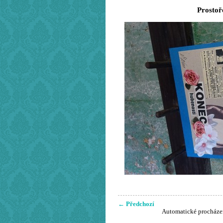
Prostoř
← Předchozí
Automatické procháze