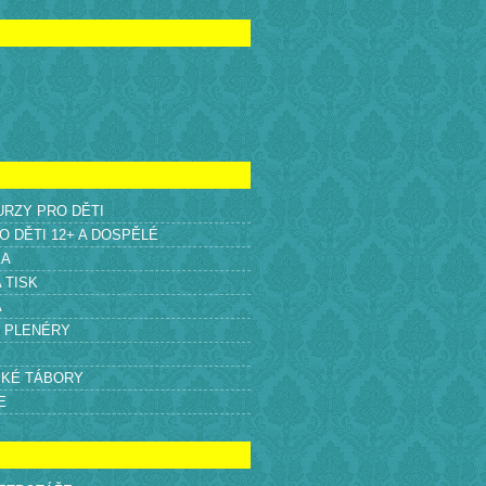
KURZY PRO DĚTI
O DĚTI 12+ A DOSPĚLÉ
KA
A TISK
A
É PLENÉRY
SKÉ TÁBORY
E