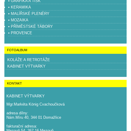
• GRAFIKA A TISK
• KERAMIKA
• MALÍŘSKÉ PLENÉRY
• MOZAIKA
• PŘÍMĚSTSKÉ TÁBORY
• PROVENCE
FOTOALBUM
KOLÁŽE A RETROTÁŽE
KABINET VÝTVARKY
KONTAKT
KABINET VÝTVARKY
Mgr.Markéta König Cvachoučková
adresa dílny:
Nám.Míru 40, 344 01 Domažlice
fakturační adresa:
Mezouň 54, 267 16 Mezouň