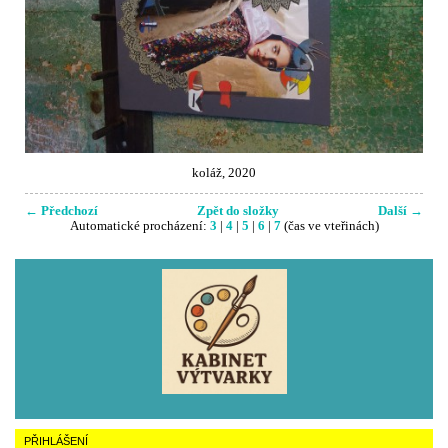
koláž, 2020
← Předchozí
Zpět do složky
Další →
Automatické procházení:
3
|
4
|
5
|
6
|
7
(čas ve vteřinách)
PŘIHLÁŠENÍ