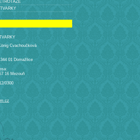
RETROTÁŽE
ÝTVARKY
TVARKY
König Cvachoučková
 344 01 Domažlice
esa:
67 16 Mezouň
12/0300
am.cz