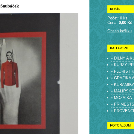
Snubáček
KOŠÍK
Počet: 0 ks
Cena:
0,00 Kč
Obsah košíku
KATEGORIE
• DÍLNY A 
• KURZY PR
• FLORISTI
• GRAFIKA 
• KERAMIK
• MALÍŘSK
• MOZAIKA
• PŘÍMĚST
• PROVENC
FOTOALBUM