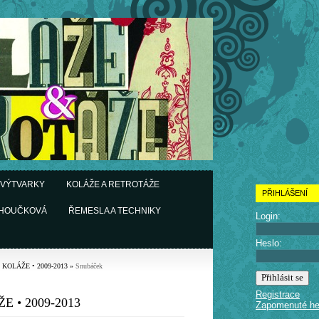
 VÝTVARKY
KOLÁŽE A RETROTÁŽE
PŘIHLÁŠENÍ
CHOUČKOVÁ
ŘEMESLA A TECHNIKY
Login:
Heslo:
• KOLÁŽE • 2009-2013
»
Snubáček
Registrace
E • 2009-2013
Zapomenuté he