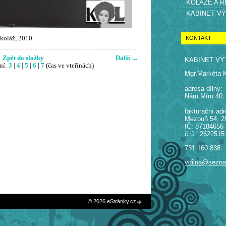
KOLÁŽE A 
KABINET V
KONTAKT
koláž, 2010
Zpět do složky
Další →
KABINET VÝ
ní:
3
|
4
|
5
|
6
|
7
(čas ve vteřinách)
Mgr.Markéta 
adresa dílny:
Nám.Míru 40,
fakturační adr
Mezouň 54, 2
IČ: 87184656
č.ú.: 2622515
731 160 838
vdilna@sezn
© 2026 eStránky.cz