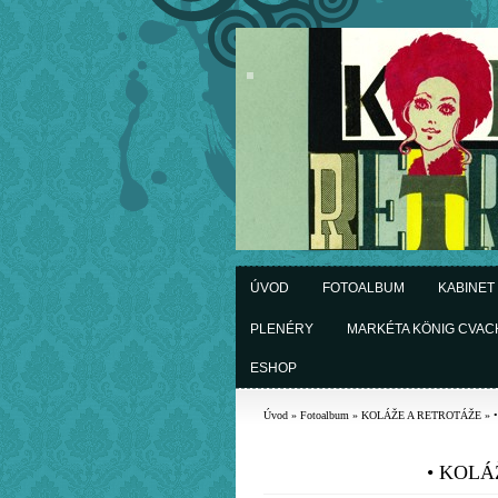
ÚVOD
FOTOALBUM
KABINET
PLENÉRY
MARKÉTA KÖNIG CVA
ESHOP
Úvod
»
Fotoalbum
»
KOLÁŽE A RETROTÁŽE
»
• KOLÁŽ