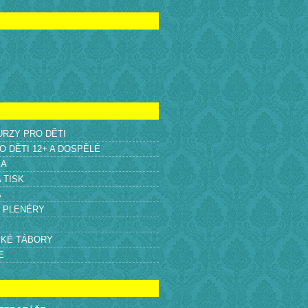
KURZY PRO DĚTI
O DĚTI 12+ A DOSPĚLÉ
KA
A TISK
A
É PLENÉRY
SKÉ TÁBORY
E