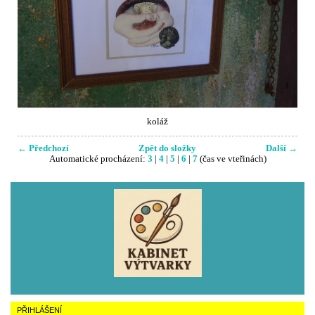
koláž
← Předchozí
Zpět do složky
Další →
Automatické procházení:
3
|
4
|
5
|
6
|
7
(čas ve vteřinách)
PŘIHLÁŠENÍ