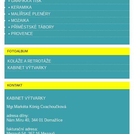
• GRAFIKA A TISK
• KERAMIKA
• MALÍŘSKÉ PLENÉRY
• MOZAIKA
• PŘÍMĚSTSKÉ TÁBORY
• PROVENCE
FOTOALBUM
KOLÁŽE A RETROTÁŽE
KABINET VÝTVARKY
KONTAKT
KABINET VÝTVARKY
Mgr.Markéta König Cvachoučková
adresa dílny:
Nám.Míru 40, 344 01 Domažlice
fakturační adresa:
Mezouň 54, 267 16 Mezouň