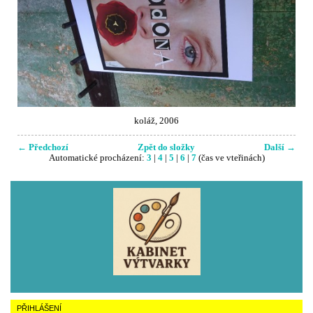
koláž, 2006
← Předchozí
Zpět do složky
Další →
Automatické procházení:
3
|
4
|
5
|
6
|
7
(čas ve vteřinách)
PŘIHLÁŠENÍ