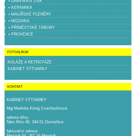
• GRAFIKA A TISK
• KERAMIKA
• MALÍŘSKÉ PLENÉRY
• MOZAIKA
• PŘÍMĚSTSKÉ TÁBORY
• PROVENCE
FOTOALBUM
KOLÁŽE A RETROTÁŽE
KABINET VÝTVARKY
KONTAKT
KABINET VÝTVARKY
Mgr.Markéta König Cvachoučková
adresa dílny:
Nám.Míru 40, 344 01 Domažlice
fakturační adresa:
Mezouň 54, 267 16 Mezouň