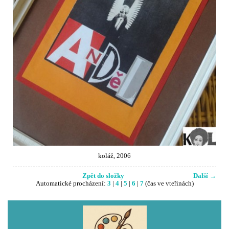
koláž, 2006
Zpět do složky
Další →
Automatické procházení:
3
|
4
|
5
|
6
|
7
(čas ve vteřinách)