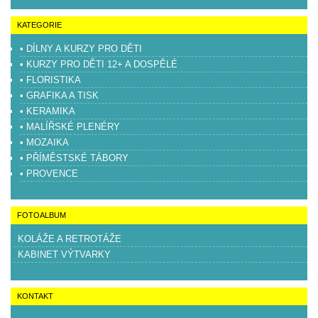
KATEGORIE
• DÍLNY A KURZY PRO DĚTI
• KURZY PRO DĚTI 12+ A DOSPĚLÉ
• FLORISTIKA
• GRAFIKA A TISK
• KERAMIKA
• MALÍŘSKÉ PLENÉRY
• MOZAIKA
• PŘÍMĚSTSKÉ TÁBORY
• PROVENCE
FOTOALBUM
KOLÁŽE A RETROTÁŽE
KABINET VÝTVARKY
KONTAKT