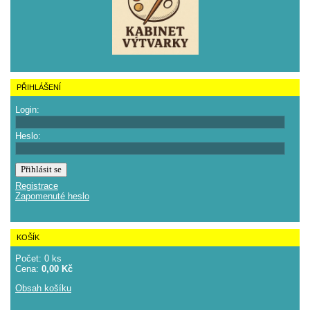
PŘIHLÁŠENÍ
Login:
Heslo:
Registrace
Zapomenuté heslo
KOŠÍK
Počet: 0 ks
Cena:
0,00 Kč
Obsah košíku