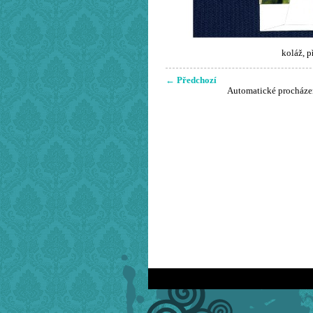
koláž, p
← Předchozí
Automatické procháze