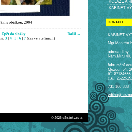
KOLÁŽE A 
KABINET V
KONTAKT
řání s obálkou, 2004
Zpět do složky
Další →
KABINET VÝ
ní:
3
|
4
|
5
|
6
|
7
(čas ve vteřinách)
Mgr.Markéta 
adresa dílny:
Nám.Míru 40,
fakturační adr
Mezouň 54, 2
IČ: 87184656
č.ú.: 2622515
731 160 838
vdilna@sezn
© 2026 eStránky.cz