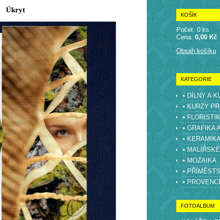
Úkryt
KOŠÍK
Počet: 0 ks
Cena:
0,00 Kč
Obsah košíku
KATEGORIE
• DÍLNY A 
• KURZY PR
• FLORISTI
• GRAFIKA 
• KERAMIK
• MALÍŘSK
• MOZAIKA
• PŘÍMĚST
• PROVENC
FOTOALBUM