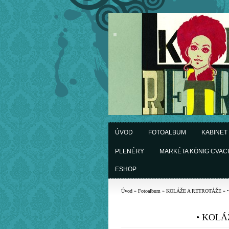
ÚVOD
FOTOALBUM
KABINET
PLENÉRY
MARKÉTA KÖNIG CVA
ESHOP
Úvod
»
Fotoalbum
»
KOLÁŽE A RETROTÁŽE
»
• KOLÁŽ