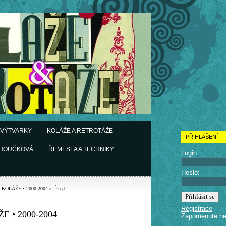
 VÝTVARKY
KOLÁŽE A RETROTÁŽE
PŘIHLÁŠENÍ
CHOUČKOVÁ
ŘEMESLA A TECHNIKY
Login:
Heslo:
• KOLÁŽE • 2000-2004
»
Úkryt
Registrace
E • 2000-2004
Zapomenuté he