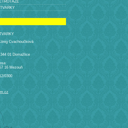
RETROTÁŽE
ÝTVARKY
TVARKY
König Cvachoučková
 344 01 Domažlice
esa:
67 16 Mezouň
12/0300
am.cz