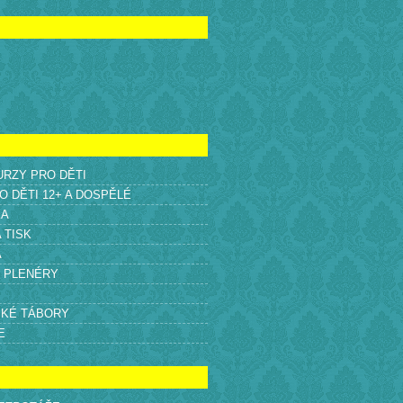
KURZY PRO DĚTI
O DĚTI 12+ A DOSPĚLÉ
KA
A TISK
A
É PLENÉRY
SKÉ TÁBORY
E