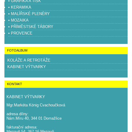
• GRAFIKA A TISK
• KERAMIKA
• MALÍŘSKÉ PLENÉRY
• MOZAIKA
• PŘÍMĚSTSKÉ TÁBORY
• PROVENCE
FOTOALBUM
KOLÁŽE A RETROTÁŽE
KABINET VÝTVARKY
KONTAKT
KABINET VÝTVARKY
Mgr.Markéta König Cvachoučková
adresa dílny:
Nám.Míru 40, 344 01 Domažlice
fakturační adresa:
Mezouň 54, 267 16 Mezouň