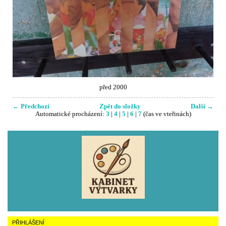
před 2000
← Předchozí
Zpět do složky
Další →
Automatické procházení:
3
|
4
|
5
|
6
|
7
(čas ve vteřinách)
PŘIHLÁŠENÍ