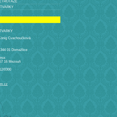
RETROTÁŽE
ÝTVARKY
TVARKY
König Cvachoučková
 344 01 Domažlice
esa:
67 16 Mezouň
12/0300
am.cz