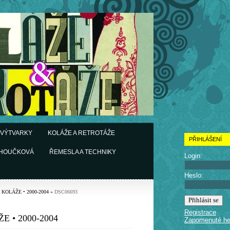
 VÝTVARKY
KOLÁŽE A RETROTÁŽE
PŘIHLÁŠENÍ
CHOUČKOVÁ
ŘEMESLA A TECHNIKY
Login:
Heslo:
• KOLÁŽE • 2000-2004
»
DSC06693
Registrace
E • 2000-2004
Zapomenuté he