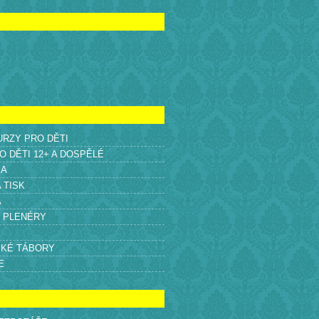
KURZY PRO DĚTI
O DĚTI 12+ A DOSPĚLÉ
KA
A TISK
A
É PLENÉRY
SKÉ TÁBORY
E