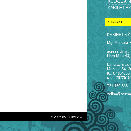
KOLÁŽE A 
KABINET V
KONTAKT
KABINET VÝ
Mgr.Markéta 
adresa dílny:
Nám.Míru 40,
fakturační adr
Mezouň 54, 2
IČ: 87184656
č.ú.: 2622515
731 160 838
vdilna@sezn
© 2026 eStránky.cz