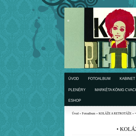
ÚVOD
FOTOALBUM
KABINET
PLENÉRY
MARKÉTA KÖNIG CVA
ESHOP
Úvod
»
Fotoalbum
»
KOLÁŽE A RETROTÁŽE
»
• KOLÁŽ