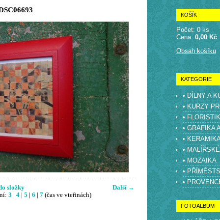
DSC06693
KOŠÍK
Počet: 0 ks
Cena:
0,00 Kč
Obsah košíku
KATEGORIE
• DÍLNY A 
• KURZY PR
• FLORISTI
• GRAFIKA 
• KERAMIK
• MALÍŘSK
• MOZAIKA
• PŘÍMĚST
• PROVENC
do složky
Další →
ní:
3
|
4
|
5
|
6
|
7
(čas ve vteřinách)
FOTOALBUM